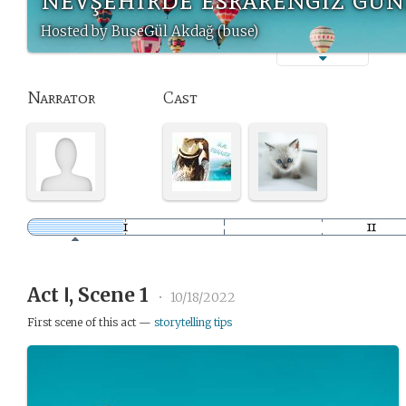
Hosted by BuseGül Akdağ (buse)
Narrator
Cast
Act Ⅰ, Scene 1
•
10/18/2022
First scene of this act —
storytelling tips