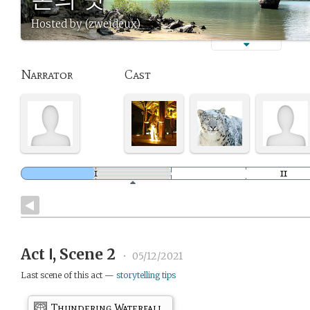
Hosted by (zweideux)
Narrator
Cast
Act Ⅰ, Scene 2
•
05/12/2021
Last scene of this act —
storytelling tips
Thundering Waterfall