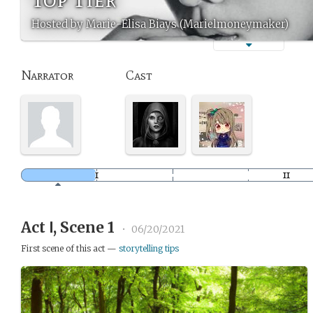
Hosted by Marie-Elisa Biays (Marielmoneymaker)
Narrator
Cast
Act Ⅰ, Scene 1
•
06/20/2021
First scene of this act —
storytelling tips