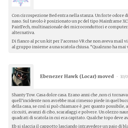
Con circospezione Bed entra nella stanza. Un forte odore di
naso. Sul tavolo è posizionato un pc del tipo Mainframe XC
PainTech, multinazionale dei microconduttori e computer 
alternativa.
Di fianco al pc un kit per l’accesso VR che non aveva mail v
al gruppo insieme a una scatola chiusa. “Qualcuno ha mai 
Ebenezer Hawk (
Locar
) moved
•
10/0
Shanty Tow. Casa dolce casa. Erano anni che ,non ci tornav
quell’incidente non avrebbe mai rimesso piede in quel buco
della casa, se così si può chiamare è ,per quanto possibile, 
circuiti, avanzi di cibo, scarafaggi e polvere. Un olezzo na
quadrati di scatola in cui era capitato. Qualche topo deve av
Eb si slaccia il cappotto lasciando intravedere un paio di 