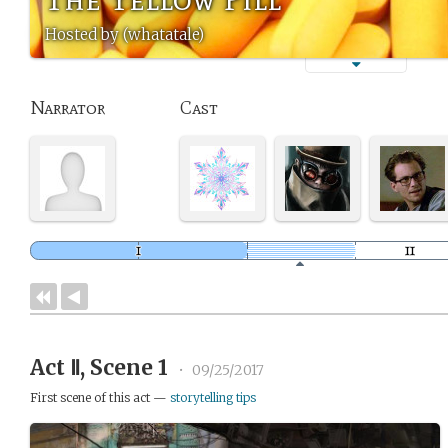
Hosted by (whatatale)
Narrator
Cast
Act Ⅱ, Scene 1
•
09/25/2017
First scene of this act —
storytelling tips