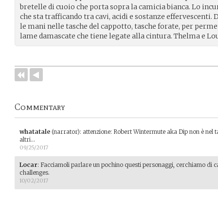
bretelle di cuoio che porta sopra la camicia bianca. Lo incu
che sta trafficando tra cavi, acidi e sostanze effervescenti. 
le mani nelle tasche del cappotto, tasche forate, per perme
lame damascate che tiene legate alla cintura. Thelma e Lou
Commentary
whatatale
(narrator)
:
attenzione: Robert Wintermute aka Dip non è nel ta
altri...
09/25/2017
Locar
:
Facciamoli parlare un pochino questi personaggi, cerchiamo di ca
challenges.
10/02/2017