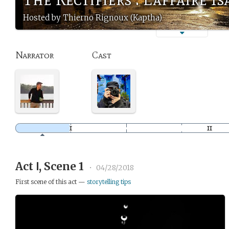
Hosted by Thierno Rignoux (Kaptha)
Narrator
Cast
Act Ⅰ, Scene 1
•
04/28/2018
First scene of this act —
storytelling tips