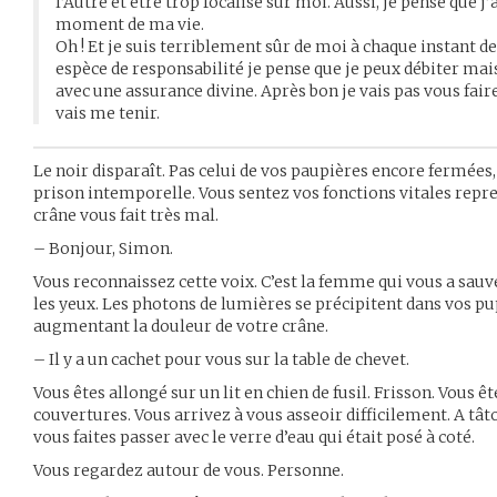
l’Autre et être trop focalisé sur moi. Aussi, je pense que 
moment de ma vie.
Oh ! Et je suis terriblement sûr de moi à chaque instant de
espèce de responsabilité je pense que je peux débiter m
avec une assurance divine. Après bon je vais pas vous fair
vais me tenir.
Le noir disparaît. Pas celui de vos paupières encore fermées
prison intemporelle. Vous sentez vos fonctions vitales repr
crâne vous fait très mal.
– Bonjour, Simon.
Vous reconnaissez cette voix. C’est la femme qui vous a sau
les yeux. Les photons de lumières se précipitent dans vos pupi
augmentant la douleur de votre crâne.
– Il y a un cachet pour vous sur la table de chevet.
Vous êtes allongé sur un lit en chien de fusil. Frisson. Vous ê
couvertures. Vous arrivez à vous asseoir difficilement. A tât
vous faites passer avec le verre d’eau qui était posé à coté.
Vous regardez autour de vous. Personne.