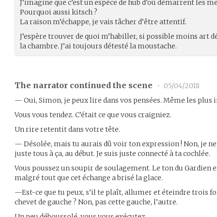
J’imagine que c’est un espèce de hub d’où démarrent les 
Pourquoi aussi kitsch ?
La raison m’échappe, je vais tâcher d’être attentif.
J’espère trouver de quoi m’habiller, si possible moins art d
la chambre. J’ai toujours détesté la moustache.
The narrator continued the scene
•
05/04/2018
— Oui, Simon, je peux lire dans vos pensées. Même les plus 
Vous vous tendez. C’était ce que vous craigniez.
Un rire retentit dans votre tête.
— Désolée, mais tu aurais dû voir ton expression ! Non, je ne
juste tous à ça, au début. Je suis juste connecté à ta cochlée.
Vous poussez un soupir de soulagement. Le ton du Gardien 
malgré tout que cet échange a brisé la glace.
—Est-ce que tu peux, s’il te plaît, allumer et éteindre trois fo
chevet de gauche ? Non, pas cette gauche, l’autre.
Un peu déboussolé, vous vous exécutez.