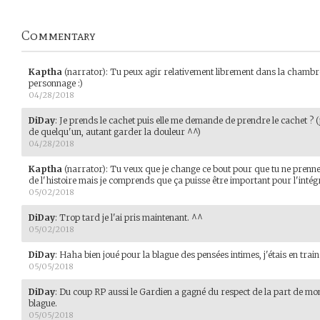
Commentary
Kaptha
(narrator)
:
Tu peux agir relativement librement dans la chambre
personnage :)
04/28/2018
DiDay
:
Je prends le cachet puis elle me demande de prendre le cachet ? 
de quelqu'un, autant garder la douleur ^^)
04/28/2018
Kaptha
(narrator)
:
Tu veux que je change ce bout pour que tu ne prennes
de l'histoire mais je comprends que ça puisse être important pour l'intég
05/02/2018
DiDay
:
Trop tard je l'ai pris maintenant. ^^
05/02/2018
DiDay
:
Haha bien joué pour la blague des pensées intimes, j'étais en tra
05/05/2018
DiDay
:
Du coup RP aussi le Gardien a gagné du respect de la part de mon p
blague.
05/05/2018