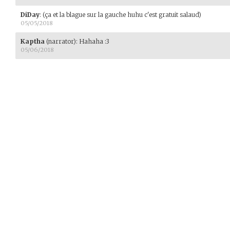
DiDay
:
(ça et la blague sur la gauche huhu c'est gratuit salaud)
05/05/2018
Kaptha
(narrator)
:
Hahaha :3
05/06/2018