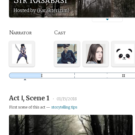
Hosted by (Karakterizim)
Narrator
Cast
Act Ⅰ, Scene 1
•
01/15/2018
First scene of this act —
storytelling tips