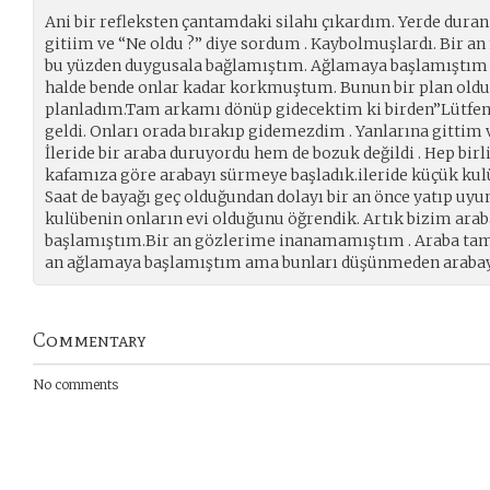
Ani bir refleksten çantamdaki silahı çıkardım. Yerde dura
gitiim ve “Ne oldu ?” diye sordum . Kaybolmuşlardı. Bir a
bu yüzden duygusala bağlamıştım. Ağlamaya başlamıştım
halde bende onlar kadar korkmuştum. Bunun bir plan ol
planladım.Tam arkamı dönüp gidecektim ki birden”Lütfen gi
geldi. Onları orada bırakıp gidemezdim . Yanlarına gittim 
İleride bir araba duruyordu hem de bozuk değildi . Hep birl
kafamıza göre arabayı sürmeye başladık.ileride küçük kul
Saat de bayağı geç olduğundan dolayı bir an önce yatıp u
kulübenin onların evi olduğunu öğrendik. Artık bizim ara
başlamıştım.Bir an gözlerime inanamamıştım . Araba tami
an ağlamaya başlamıştım ama bunları düşünmeden arabay
Commentary
No comments