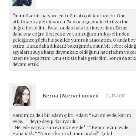
Önümüze bir palyaço çıktı. Suratı çok korkunçtu. Onu
atlatmamız gerekiyordu. Ben onu geçmek için üzerine
doğru ilerledim. Fakat ondan hala korkuyordum. Biraz
daha ona doğru ilerledim ve yumruğumu sıkıp elimden
geldiğince güçlü bir şekilde yumruk atacaktım. O anda bo
ettim. Biraz daha dikkatli baktığımda onun bir robot oldu
eşyaların suya karşı dayanıksız olduğunu hatırladım ve ça
üzerine boşalttım. Onu etkisiz hale getirdim. Sonra da a
devam ettik.
Berna (
Merve
) moved
•
01/17/2018
Karşımıza deli bir adam çıktı. Adam ‘’ Karım evde, karım
evde… ‘’ deyip deyip duruyordu.
‘’Nerede yaşıyorsun eviniz nerede?’’ ‘’ Benim evim evde…
Hahahah!.. ‘’ ‘’Neresi komik bunun acaba?’’ Çekil