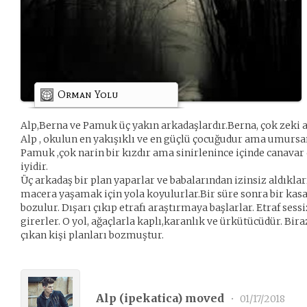
Orman Yolu
Alp,Berna ve Pamuk üç yakın arkadaşlardır.Berna, çok zeki a
Alp , okulun en yakışıklı ve en güçlü çocuğudur ama umurs
Pamuk ,çok narin bir kızdır ama sinirlenince içinde canavar
iyidir.
Üç arkadaş bir plan yaparlar ve babalarından izinsiz aldıklar
macera yaşamak için yola koyulurlar.Bir süre sonra bir kasa
bozulur. Dışarı çıkıp etrafı araştırmaya başlarlar. Etraf sessi
girerler. O yol, ağaçlarla kaplı,karanlık ve ürkütücüdür. Bir
çıkan kişi planları bozmuştur.
Alp (
ipekatica
) moved
•
01/17/2018