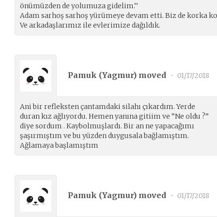
önümüzden de yolumuza gidelim.’’
Adam sarhoş sarhoş yürümeye devam etti. Biz de korka kor
Ve arkadaşlarımız ile evlerimize dağıldık.
Pamuk (
Yagmur
) moved
•
01/17/2018
Ani bir refleksten çantamdaki silahı çıkardım. Yerde
duran kız ağlıyordu. Hemen yanına gitiim ve “Ne oldu ?”
diye sordum . Kaybolmuşlardı. Bir an ne yapacağımı
şaşırmıştım ve bu yüzden duygusala bağlamıştım.
Ağlamaya başlamıştım
Pamuk (
Yagmur
) moved
•
01/17/2018