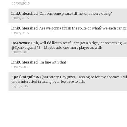
02/08/2015
LinkUnleashed
:
Can someone please tell me what were doing?
03/02/2015
LinkUnleashed
:
Are we gonna finish the route or what? We each can pla
03/02/2015
DoANexus
:
Uhh, well I'd like to see if I can get a pidgey or something
@Sparkofguilt343 - Maybe add one more player as well?
03/07/2015
LinkUnleashed
:
Im fine with that
03/07/2015
Sparkofguilt343
(narrator)
:
Hey guys, I apologize for my absence. I wil
one is interested in taking over feel free to ask.
07/15/2015