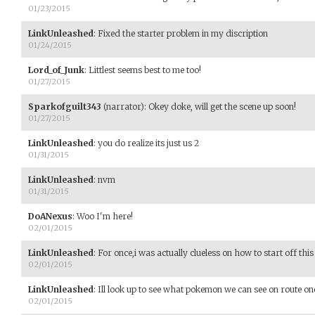
01/23/2015
LinkUnleashed
:
Fixed the starter problem in my discription
01/24/2015
Lord_of_Junk
:
Littlest seems best to me too!
01/27/2015
Sparkofguilt343
(narrator)
:
Okey doke, will get the scene up soon!
01/27/2015
LinkUnleashed
:
you do realize its just us 2
01/31/2015
LinkUnleashed
:
nvm
01/31/2015
DoANexus
:
Woo I'm here!
02/01/2015
LinkUnleashed
:
For once,i was actually clueless on how to start off thi
02/01/2015
LinkUnleashed
:
Ill look up to see what pokemon we can see on route on
02/01/2015