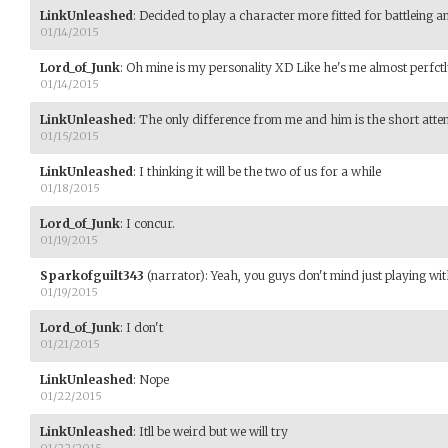
LinkUnleashed
:
Decided to play a character more fitted for battleing an
01/14/2015
Lord_of_Junk
:
Oh mine is my personality XD Like he's me almost perfct
01/14/2015
LinkUnleashed
:
The only difference from me and him is the short atten
01/15/2015
LinkUnleashed
:
I thinking it will be the two of us for a while
01/18/2015
Lord_of_Junk
:
I concur.
01/19/2015
Sparkofguilt343
(narrator)
:
Yeah, you guys don't mind just playing wit
01/19/2015
Lord_of_Junk
:
I don't
01/21/2015
LinkUnleashed
:
Nope
01/22/2015
LinkUnleashed
:
Itll be weird but we will try
01/22/2015