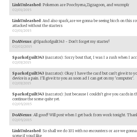
LinkUnleashed
:
Pokemon are Poochyena,Zigzagoon, and wurmplr
02/01/2015
LinkUnleashed
:
And also spark,are we gonna be seeing birch on this ro
attacked without the starters
02/01/2015
DoANexus
:
@Sparkofguilt343 - Don't forget my starter!
02/02/2015
Sparkofguilt343
(narrator)
:
Sorry bout that, I was I a rush when I ac
02/03/2015
Sparkofguilt343
(narrator)
:
Okay I have the card but can't give it to y
device is a pain. I'll give it to you as soon ad I can get on my 'computer'.
02/03/2015
Sparkofguilt343
(narrator)
:
Just because I couldn't give you cards in 
continue the scene quite yet.
02/05/2015
DoANexus
:
All good! Will post when I get back from work tonight. Than
02/05/2015
LinkUnleashed
:
So shall we do 101 with no encounters or are we gonna h
scene if youd like