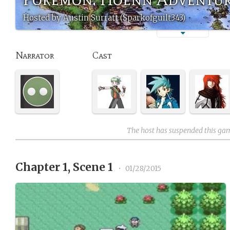
Hosted by Austin Surratt (Sparkofguilt343)
Narrator
Cast
The host has suspended this ga
Chapter 1, Scene 1
•
01/28/2015