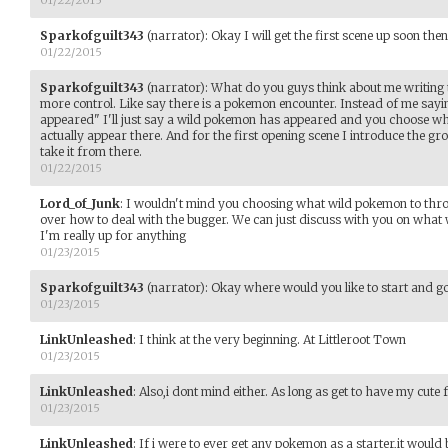
Sparkofguilt343
(narrator)
:
Okay I will get the first scene up soon then
01/22/2015
Sparkofguilt343
(narrator)
:
What do you guys think about me writing 
more control. Like say there is a pokemon encounter. Instead of me sayi
appeared" I'll just say a wild pokemon has appeared and you choose whic
actually appear there. And for the first opening scene I introduce the gr
take it from there.
01/22/2015
Lord_of_Junk
:
I wouldn't mind you choosing what wild pokemon to throw
over how to deal with the bugger. We can just discuss with you on what w
I'm really up for anything
01/23/2015
Sparkofguilt343
(narrator)
:
Okay where would you like to start and go 
01/23/2015
LinkUnleashed
:
I think at the very beginning. At Littleroot Town
01/23/2015
LinkUnleashed
:
Also,i dont mind either. As long as get to have my cute
01/23/2015
LinkUnleashed
:
If i were to ever get any pokemon as a starter,it would 