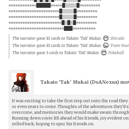
≈≈≈≈≈≈≈≈≈≈≈≈█████≈≈≈≈≈█▒▒▒▒█≈≈≈≈≈≈≈≈≈
≈≈≈≈≈≈≈≈≈≈≈≈≈≈≈≈≈≈≈≈≈≈█▒▒▒▒█≈≈≈≈≈≈≈≈≈
≈≈≈≈≈≈≈≈≈≈≈≈≈≈≈≈≈≈≈≈≈≈█▒▒▒▒█≈≈≈≈≈≈≈≈≈
≈≈≈≈≈≈≈≈≈≈≈≈≈≈≈≈≈≈≈≈≈≈≈█▒█▒█≈≈≈≈≈≈≈≈≈
≈≈≈≈≈≈≈≈≈≈≈≈≈≈≈≈≈≈≈≈≈≈≈≈███≈≈≈≈≈≈≈≈≈≈
The narrator gave 10 cards to Takato 'Tak' Mukai:
Shirudo
The narrator gave 10 cards to Takato 'Tak' Mukai:
Train You
The narrator gave 3 cards to Takato 'Tak' Mukai:
Pokeball
Takato 'Tak' Mukai (
DoANexus
) mo
It was exciting to take the first step out onto the road the
or even years to come. Thoughts of the adventures they’d s
overcome, and memories they would make swam through Ta
Running down route 101 ahead of his friends, joy evident on
yelled back, hoping to spur his friends on.