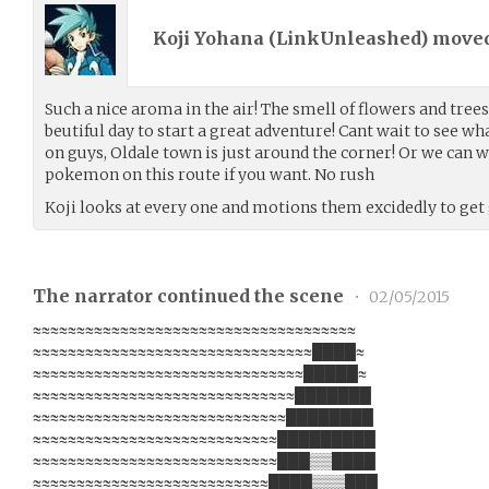
Koji Yohana (
LinkUnleashed
) move
Such a nice aroma in the air! The smell of flowers and tre
beutiful day to start a great adventure! Cant wait to see 
on guys, Oldale town is just around the corner! Or we can w
pokemon on this route if you want. No rush
Koji looks at every one and motions them excidedly to get
The narrator continued the scene
•
02/05/2015
≈≈≈≈≈≈≈≈≈≈≈≈≈≈≈≈≈≈≈≈≈≈≈≈≈≈≈≈≈≈≈≈≈≈≈≈≈
≈≈≈≈≈≈≈≈≈≈≈≈≈≈≈≈≈≈≈≈≈≈≈≈≈≈≈≈≈≈≈≈████≈
≈≈≈≈≈≈≈≈≈≈≈≈≈≈≈≈≈≈≈≈≈≈≈≈≈≈≈≈≈≈≈█████≈
≈≈≈≈≈≈≈≈≈≈≈≈≈≈≈≈≈≈≈≈≈≈≈≈≈≈≈≈≈≈███████
≈≈≈≈≈≈≈≈≈≈≈≈≈≈≈≈≈≈≈≈≈≈≈≈≈≈≈≈≈████████
≈≈≈≈≈≈≈≈≈≈≈≈≈≈≈≈≈≈≈≈≈≈≈≈≈≈≈≈█████████
≈≈≈≈≈≈≈≈≈≈≈≈≈≈≈≈≈≈≈≈≈≈≈≈≈≈≈≈███▒▒████
≈≈≈≈≈≈≈≈≈≈≈≈≈≈≈≈≈≈≈≈≈≈≈≈≈≈≈████▒▒▒███