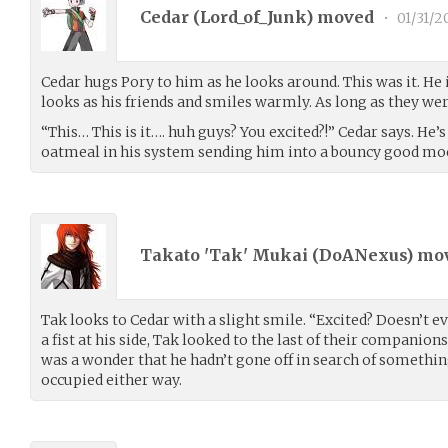
Cedar (
Lord_of_Junk
) moved
•
01/31/2
Cedar hugs Pory to him as he looks around. This was it. He i
looks as his friends and smiles warmly. As long as they wer
“This… This is it…. huh guys? You excited?!” Cedar says. He’s 
oatmeal in his system sending him into a bouncy good mo
Takato 'Tak' Mukai (
DoANexus
) mo
Tak looks to Cedar with a slight smile. “Excited? Doesn’t ev
a fist at his side, Tak looked to the last of their companions
was a wonder that he hadn’t gone off in search of somethin
occupied either way.