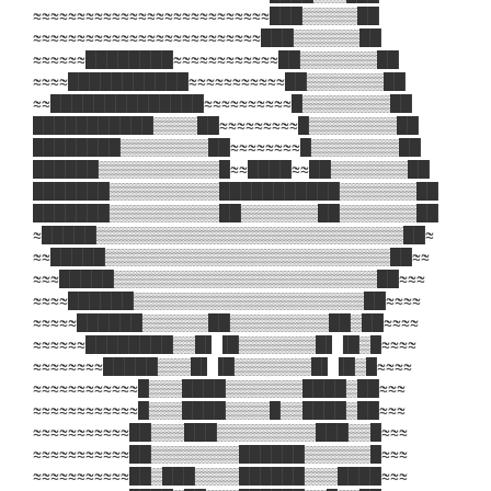
≈≈≈≈≈≈≈≈≈≈≈≈≈≈≈≈≈≈≈≈≈≈≈≈≈≈≈███▒▒▒▒▒██
≈≈≈≈≈≈≈≈≈≈≈≈≈≈≈≈≈≈≈≈≈≈≈≈≈≈███▒▒▒▒▒▒██
≈≈≈≈≈≈████████≈≈≈≈≈≈≈≈≈≈≈≈██▒▒▒▒▒▒▒██
≈≈≈≈███████████≈≈≈≈≈≈≈≈≈≈≈██▒▒▒▒▒▒▒██
≈≈██████████████≈≈≈≈≈≈≈≈≈≈█▒▒▒▒▒▒▒▒██
███████████▒▒▒▒██≈≈≈≈≈≈≈≈≈█▒▒▒▒▒▒▒▒██
████████▒▒▒▒▒▒▒▒██≈≈≈≈≈≈≈≈█▒▒▒▒▒▒▒▒██
██████▒▒▒▒▒▒▒▒▒▒▒█≈≈████≈≈██▒▒▒▒▒▒▒██
███████▒▒▒▒▒▒▒▒▒▒███████████▒▒▒▒▒▒▒██
███████▒▒▒▒▒▒▒▒▒▒██▒▒▒▒▒▒▒██▒▒▒▒▒▒▒██
≈█████▒▒▒▒▒▒▒▒▒▒▒▒▒▒▒▒▒▒▒▒▒▒▒▒▒▒▒▒██≈
≈≈█████▒▒▒▒▒▒▒▒▒▒▒▒▒▒▒▒▒▒▒▒▒▒▒▒▒▒██≈≈
≈≈≈█████▒▒▒▒▒▒▒▒▒▒▒▒▒▒▒▒▒▒▒▒▒▒▒▒██≈≈≈
≈≈≈≈██████▒▒▒▒▒▒▒▒▒▒▒▒▒▒▒▒▒▒▒▒▒██≈≈≈≈
≈≈≈≈≈██████▒▒▒▒▒▒██▒▒▒▒▒▒▒▒▒██▒██≈≈≈≈
≈≈≈≈≈≈████████▒▒█▌▐█▒▒▒▒▒▒▒█▌▐█▒█≈≈≈≈
≈≈≈≈≈≈≈≈█████▒▒▒█▌▐█▒▒▒▒▒▒▒█▌▐█▒█≈≈≈≈
≈≈≈≈≈≈≈≈≈≈≈≈█▒▒▒████▒▒▒▒▒▒▒████▒██≈≈≈
≈≈≈≈≈≈≈≈≈≈≈≈█▒▒▒████▒▒▒▒█▒▒████▒██≈≈≈
≈≈≈≈≈≈≈≈≈≈≈██▒▒▒███▒▒▒▒▒▒▒▒▒███▒▒█≈≈≈
≈≈≈≈≈≈≈≈≈≈≈██▒▒▒▒▒▒▒▒██████▒▒▒▒▒▒█≈≈≈
≈≈≈≈≈≈≈≈≈≈≈██▒███▒▒▒▒██████▒▒▒████≈≈≈