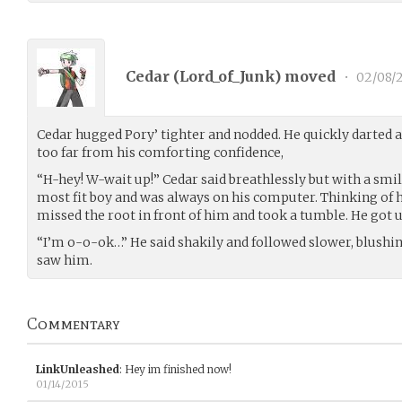
Cedar (
Lord_of_Junk
) moved
•
02/08/2
Cedar hugged Pory’ tighter and nodded. He quickly darted af
too far from his comforting confidence,
“H-hey! W-wait up!” Cedar said breathlessly but with a smil
most fit boy and was always on his computer. Thinking of 
missed the root in front of him and took a tumble. He got u
“I’m o-o-ok…” He said shakily and followed slower, blushing
saw him.
Commentary
LinkUnleashed
:
Hey im finished now!
01/14/2015