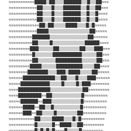
≈≈≈≈≈≈≈≈≈≈≈████▒██▒▒▒██████▒▒█▒▒██≈≈≈
≈≈≈≈≈≈≈≈≈≈≈≈██▒▒▒█▒▒▒██████▒▒█▒▒██≈≈≈
≈≈≈≈≈≈≈≈≈≈≈≈██▒▒▒█▒▒▒██████▒▒█▒▒█≈≈≈≈
≈≈≈≈≈≈≈≈≈≈≈≈██▒▒▒█▒▒▒██████▒▒█▒▒█≈≈≈≈
≈≈≈≈≈≈≈≈≈≈≈≈≈██▒██▒▒▒▒████▒▒▒█▒█≈≈≈≈≈
≈≈≈≈≈≈≈≈≈≈≈≈████▒▒▒▒▒▒▒▒▒▒▒▒▒▒██≈≈≈≈≈
≈≈≈≈≈≈≈≈≈≈██████▒▒▒▒▒▒▒▒▒▒▒▒▒██≈≈≈≈≈≈
≈≈≈≈≈≈≈≈≈≈██▒▒▒▒█▒▒▒▒▒▒▒▒▒▒▒█████≈≈≈≈
≈≈≈≈≈≈≈≈≈███▒▒▒▒▒██▒▒▒▒▒▒▒██▒▒▒███≈≈≈
≈≈≈≈≈≈≈≈≈≈█▒▒▒▒▒▒██████████▒▒▒▒▒██≈≈≈
≈≈≈≈≈≈≈≈≈≈██▒▒▒▒▒▒█████████▒▒▒▒▒██≈≈≈
≈≈≈≈≈≈≈≈≈████▒▒▒▒▒█████████▒▒▒▒██≈≈≈≈
≈≈≈≈≈≈≈≈███████▒▒▒███▒████▒▒▒▒██≈≈≈≈≈
≈≈≈≈≈≈███████████▒▒██▒▒▒█▒▒▒███≈≈≈≈≈≈
≈≈≈≈≈██████████▒▒▒▒█▒▒▒▒█▒███≈≈≈≈≈≈≈≈
≈≈≈≈███████████▒▒▒▒▒▒▒▒▒▒▒██≈≈≈≈≈≈≈≈≈
≈≈≈≈████████≈≈██▒▒▒▒▒▒▒▒▒▒█≈≈≈≈≈≈≈≈≈≈
≈≈≈≈≈██████≈≈███▒▒▒▒▒▒▒▒▒▒█≈≈≈≈≈≈≈≈≈≈
≈≈≈≈≈≈████≈≈██▒▒█▒▒▒▒▒▒▒▒▒█≈≈≈≈≈≈≈≈≈≈
≈≈≈≈≈≈███≈≈██▒▒▒▒█▒▒▒▒▒▒▒██≈≈≈≈≈≈≈≈≈≈
≈≈≈≈≈≈≈≈≈≈≈██▒▒▒▒████▒▒▒█▒█≈≈≈≈≈≈≈≈≈≈
≈≈≈≈≈≈≈≈≈≈≈█▒▒▒▒▒█≈≈████▒▒██≈≈≈≈≈≈≈≈≈
≈≈≈≈≈≈≈≈≈≈≈█▒█▒█▒█≈≈≈≈█▒▒▒▒█≈≈≈≈≈≈≈≈≈