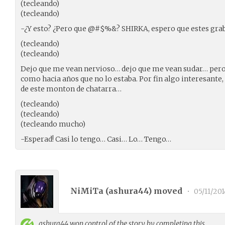
(tecleando)
(tecleando)
-¿Y esto? ¿Pero que @#$%&? SHIRKA, espero que estes gra
(tecleando)
(tecleando)
Dejo que me vean nervioso… dejo que me vean sudar… per
como hacia años que no lo estaba. Por fin algo interesante
de este monton de chatarra…
(tecleando)
(tecleando)
(tecleando mucho)
-Esperad! Casi lo tengo… Casi… Lo… Tengo…
NiMiTa (
ashura44
) moved
•
05/11/201
ashura44
won control of the story by completing this