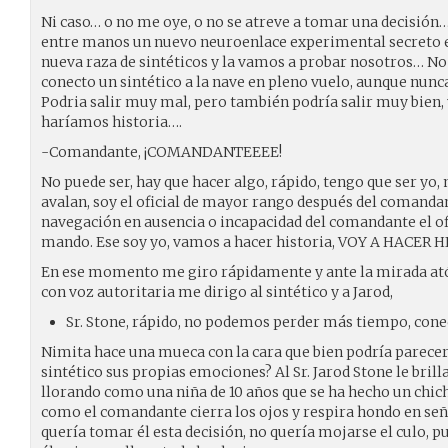
Ni caso… o no me oye, o no se atreve a tomar una decisión
entre manos un nuevo neuroenlace experimental secreto ent
nueva raza de sintéticos y la vamos a probar nosotros… No
conecto un sintético a la nave en pleno vuelo, aunque nunc
Podria salir muy mal, pero también podría salir muy bien, 
haríamos historia….
-Comandante, ¡COMANDANTEEEE!
No puede ser, hay que hacer algo, rápido, tengo que ser yo
avalan, soy el oficial de mayor rango después del comandan
navegación en ausencia o incapacidad del comandante el o
mando. Ese soy yo, vamos a hacer historia, VOY A HACER HI
En ese momento me giro rápidamente y ante la mirada atóni
con voz autoritaria me dirigo al sintético y a Jarod,
Sr. Stone, rápido, no podemos perder más tiempo, conect
Nimita hace una mueca con la cara que bien podría parecer 
sintético sus propias emociones? Al Sr. Jarod Stone le brilla
llorando como una niña de 10 años que se ha hecho un chichón
como el comandante cierra los ojos y respira hondo en seña
quería tomar él esta decisión, no quería mojarse el culo, pue