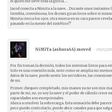
él quien me lleve toda la gloria….
Jarod conecta a Nimita a la nave… Durante unos instantes l
tiembla, convulsiona, los drones giran locos sobre si mis
Nimita cierra los ojos, otra mueca en su cara parece revela
pasando en la mente del sintético??
NiMiTa (
ashura44
) moved
•
05/22/20
Por fin toman la decisión, todos los sistemas listos para es
Solo es una conexión más, noto como se amplia mi memori
datos de la nave, puedo sentir los servidores, las conexiones
de mi.
Primer chequeo completado, mis manos ya no son mis man
parte de mi, no, yo soy la nave y el poder de cálculo crece
capacidades son excepcionales.
Ahora a resolver la sobrecarga. Esta sensación debe parece
pero puedo controlarlo, puedo abrir canales para que salga