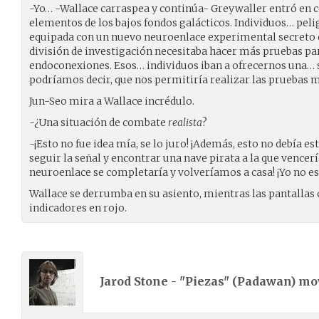
-Yo… -Wallace carraspea y continúa- Greywaller entró en 
elementos de los bajos fondos galácticos. Individuos… peli
equipada con un nuevo neuroenlace experimental secreto en
división de investigación necesitaba hacer más pruebas pa
endoconexiones. Esos… individuos iban a ofrecernos una… s
podríamos decir, que nos permitiría realizar las pruebas
Jun-Seo mira a Wallace incrédulo.
-¿Una situación de combate
realista
?
-¡Esto no fue idea mía, se lo juro! ¡Además, esto no debía e
seguir la señal y encontrar una nave pirata a la que vencer
neuroenlace se completaría y volveríamos a casa! ¡Yo no esta
Wallace se derrumba en su asiento, mientras las pantalla
indicadores en rojo.
Jarod Stone - "Piezas" (
Padawan
) m