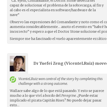
“Ca.. ejem, Comandante, el Doctor Stone debería ser
capaz de solucionar el problema de la sobrecarga, al fin y
al cabo es el especialista en software/hardware de la
nave”
Observo las expresiones del Comandante y noto como el cal
aumenta considerablemente… anoto el evento en “habré h
incorrecto” y espero a que el Doctor Stone solucione el pr
Siempre me ha fascinado el vuelo aparentemente errático
Dr Yuefei Zeng (
VicenteLRuiz
) mov
VicenteLRuiz
won control of the story by completing this
challenge with a strong outcome.
Wallace sabe algo de lo que está pasando. Y esto se parece
mucho a lo que viví a bordo del
Peregrine
. ¿Puede estar
implicado el pirata Capitán Riser? No puedo dejar pasar
esto…