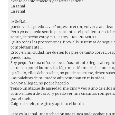
exceso de información y descifrar la señal…
La señal
La señal
…
lA SeÑaL…
puedo verla, puedo … ver? no, es un error, volver a analiza
Pero yo no puedo sentir, pero siento… el problema es cícli
sentir, de hecho estoy, YO… estoy …RESPIRANDO…
Quito todas las protecciones, firewalls, sistemas de seguri
completamente …
Estoy en mi ciudad, me duelen los pies de tanto correr, re
puedo más.
Soy pequeña, una niña de doce años, intento llegar al repli
escuecen por el humo y las lágrimas. Mi madre ha muerto, 
-grábalo, ellos deben saber, no puede repetirse, deben sab
Las palabras de mi madre aún resuenan en mis oidos.
No voy a llegar, no podré hacerlo.
Tengo un ataque de ansiedad, me giro y veo a uno de ellos 
como si fuera de barro, y puedo ver mis circuitos rompiénd
por el suelo.
Caigo al suelo, me giro y aprieto el botón…
…
Esta es la señal, una grabación que nunca pude acabar, un