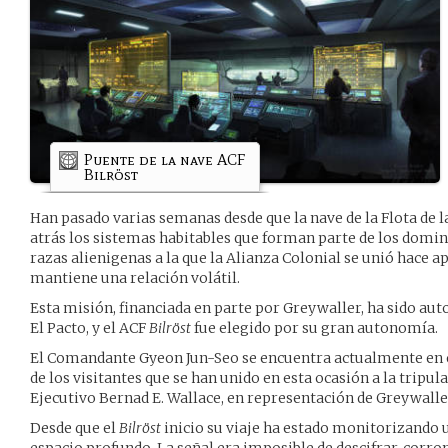
Puente de la nave ACF
Bilröst
Han pasado varias semanas desde que la nave de la Flota de l
atrás los sistemas habitables que forman parte de los domini
razas alienigenas a la que la Alianza Colonial se unió hace a
mantiene una relación volátil.
Esta misión, financiada en parte por Greywaller, ha sido au
El Pacto, y el ACF
Bilröst
fue elegido por su gran autonomía.
El Comandante Gyeon Jun-Seo se encuentra actualmente en
de los visitantes que se han unido en esta ocasión a la tripula
Ejecutivo Bernad E. Wallace, en representación de Greywalle
Desde que el
Bilröst
inicio su viaje ha estado monitorizando 
espacio profundo. La señal era imposible de descifrar, corr