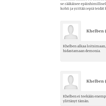
se rääkäisee epäinhimillisell
kohti ja yrittää repiä teidät
Khelben 
Khelben alkaa loitsimaan
hidastamaan demonia.
Khelben 
Khelben ei teekään enempää
ylittänyt tämän.