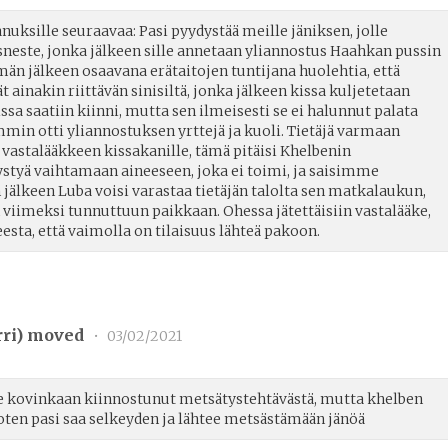
ksille seuraavaa: Pasi pyydystää meille jäniksen, jolle
ste, jonka jälkeen sille annetaan yliannostus Haahkan pussin
ämän jälkeen osaavana erätaitojen tuntijana huolehtia, että
 ainakin riittävän sinisiltä, jonka jälkeen kissa kuljetetaan
kissa saatiin kiinni, mutta sen ilmeisesti se ei halunnut palata
mmin otti yliannostuksen yrttejä ja kuoli. Tietäjä varmaan
a vastalääkkeen kissakanille, tämä pitäisi Khelbenin
styä vaihtamaan aineeseen, joka ei toimi, ja saisimme
 jälkeen Luba voisi varastaa tietäjän talolta sen matkalaukun,
 viimeksi tunnuttuun paikkaan. Ohessa jätettäisiin vastalääke,
eesta, että vaimolla on tilaisuus lähteä pakoon.
ri
) moved
•
03/02/2021
le kovinkaan kiinnostunut metsätystehtävästä, mutta khelben
joten pasi saa selkeyden ja lähtee metsästämään jänöä