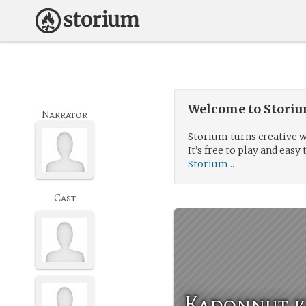
Welcome to Storium
Narrator
Storium turns creative w
It’s free to play and easy 
Storium...
Cast
Kadonnut k