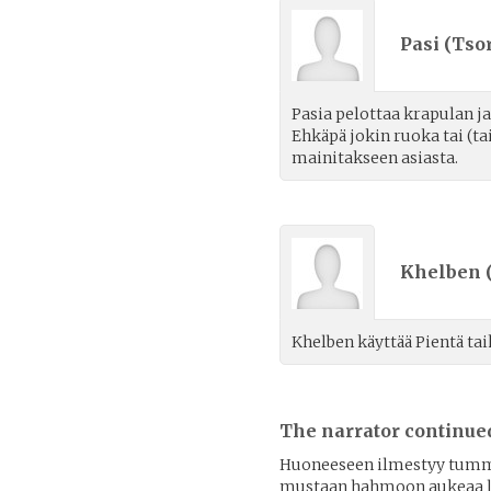
Pasi (
Tsor
Pasia pelottaa krapulan ja
Ehkäpä jokin ruoka tai (ta
mainitakseen asiasta.
Khelben 
Khelben käyttää Pientä ta
The narrator continue
Huoneeseen ilmestyy tum
mustaan hahmoon aukeaa lu