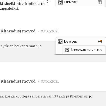
Demoni
ä äänellä. Hirviö loikkaa teitä
 kappaleiksi.
(
Kharadus
) moved
•
03/02/2021
Demoni
, pyrkien heikentämään ja
Luontainen velho
(
Kharadus
) moved
•
03/02/2021
, koska kortteja sai pelata vain 3 / akti ja Khelben on jo