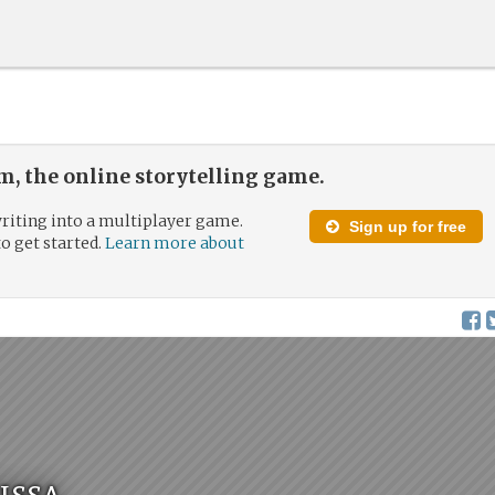
, the online storytelling game.
riting into a multiplayer game.
Sign up for free
to get started.
Learn more about
issa