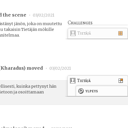
d the scene
•
03/02/2021
Challenges
ästänyt jänön, joka on muutettu
u takaisin Tietäjän mökille
Tietäjä
nitelmaa.
(
Kharadus
) moved
•
03/02/2021
Tietäjä
llisesti, kuinka pettynyt hän
ylpeys
tietoon ja osoittamaan