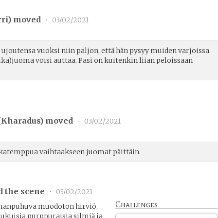
ri
) moved
•
03/02/2021
 ujoutensa vuoksi niin paljon, että hän pysyy muiden varjoissa.
ika)juoma voisi auttaa. Pasi on kuitenkin liian peloissaan
(
Kharadus
) moved
•
03/02/2021
ikatemppua vaihtaakseen juomat päittäin.
d the scene
•
03/02/2021
Challenges
manpuhuva muodoton hirviö,
kuisia purppuraisia silmiä ja