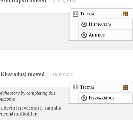
elmalapsi
) moved
•
03/02/2021
Tietäjä
Hiippailija
Ahneus
(
Kharadus
) moved
•
03/02/2021
Tietäjä
f the story by completing this
Itsevarmuus
 outcome.
ta hyvin itsevarmasti, samalla
tyneenä mulkoillen.