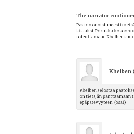
The narrator continue
Pasi on onnistuneesti mets
kissaksi. Porukka kokoontu
toteuttamaan Khelben suun
Khelben 
Khelben selostaa paatokse
on tietäjän panttaamaan 
epäpätevyyteen. (osa1)