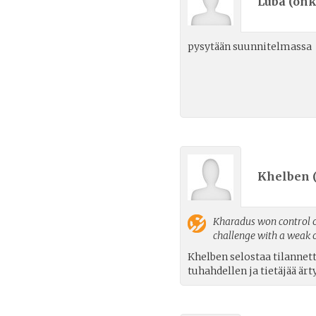
Luba (
onk
pysytään suunnitelmassa
Khelben 
Kharadus
won control o
challenge with a weak
Khelben selostaa tilannet
tuhahdellen ja tietäjää är