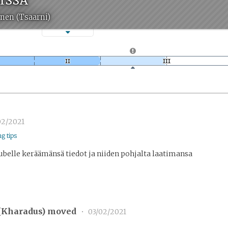
nen (Tsaarni)
02/2021
ng tips
Lubelle keräämänsä tiedot ja niiden pohjalta laatimansa
(
Kharadus
) moved
•
03/02/2021