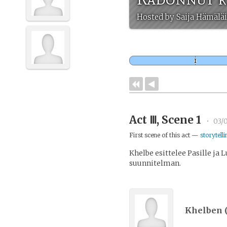
Hosted by Saija Hämäläi
Act Ⅲ, Scene 1
•
03/
First scene of this act —
storytelli
Khelbe esittelee Pasille ja 
suunnitelman.
Khelben 