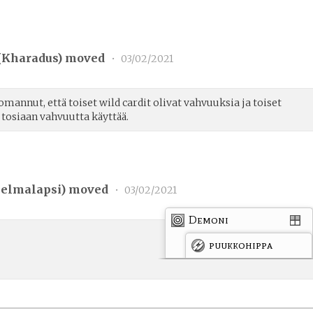
(
Kharadus
) moved
•
03/02/2021
omannut, että toiset wild cardit olivat vahvuuksia ja toiset
 tosiaan vahvuutta käyttää.
elmalapsi
) moved
•
03/02/2021
Demoni
puukkohippa