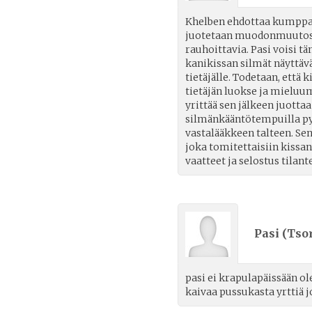
Khelben ehdottaa kumppanu
juotetaan muodonmuutosne
rauhoittavia. Pasi voisi t
kanikissan silmät näyttävät
tietäjälle. Todetaan, että 
tietäjän luokse ja mieluu
yrittää sen jälkeen juotta
silmänkääntötempuilla py
vastalääkkeen talteen. Sen
joka tomitettaisiin kissan
vaatteet ja selostus tilant
Pasi (
Tsor
pasi ei krapulapäissään o
kaivaa pussukasta yrttiä 