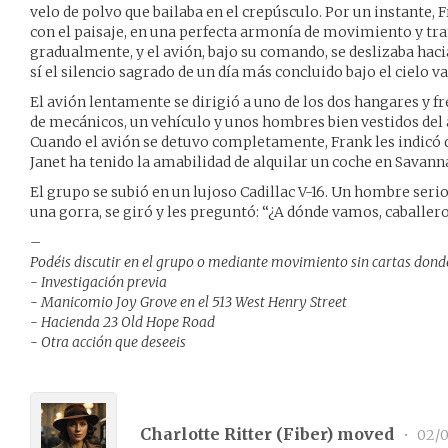
velo de polvo que bailaba en el crepúsculo. Por un instante,
con el paisaje, en una perfecta armonía de movimiento y tra
gradualmente, y el avión, bajo su comando, se deslizaba hacia
sí el silencio sagrado de un día más concluido bajo el cielo va
El avión lentamente se dirigió a uno de los dos hangares y 
de mecánicos, un vehículo y unos hombres bien vestidos del
Cuando el avión se detuvo completamente, Frank les indicó q
Janet ha tenido la amabilidad de alquilar un coche en Savann
El grupo se subió en un lujoso Cadillac V-16. Un hombre serio
una gorra, se giró y les preguntó: “¿A dónde vamos, caballer
–
Podéis discutir en el grupo o mediante movimiento sin cartas donde
- Investigación previa
- Manicomio Joy Grove en el 513 West Henry Street
- Hacienda 23 Old Hope Road
- Otra acción que deseeis
Charlotte Ritter (
Fiber
) moved
•
02/0