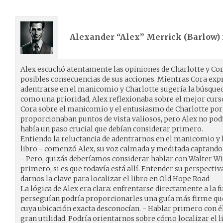
Alexander “Alex” Merrick (
Barlow
)
Alex escuchó atentamente las opiniones de Charlotte y Cor
posibles consecuencias de sus acciones. Mientras Cora exp
adentrarse en el manicomio y Charlotte sugería la búsqued
como una prioridad, Alex reflexionaba sobre el mejor curso
Cora sobre el manicomio y el entusiasmo de Charlotte por 
proporcionaban puntos de vista valiosos, pero Alex no podí
había un paso crucial que debían considerar primero.
Entiendo la reluctancia de adentrarnos en el manicomio y 
libro - comenzó Alex, su voz calmada y meditada captando
- Pero, quizás deberíamos considerar hablar con Walter 
primero, si es que todavía está allí. Entender su perspectiv
darnos la clave para localizar el libro en Old Hope Road
La lógica de Alex era clara: enfrentarse directamente a la 
perseguían podría proporcionarles una guía más firme que
cuya ubicación exacta desconocían. - Hablar primero con él,
gran utilidad. Podría orientarnos sobre cómo localizar el 