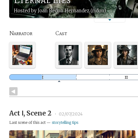
Hosted by Joan Redon Hernandez (ridon)
Narrator
Cast
Act Ⅰ, Scene 2
•
02/07/2024
Last scene of this act —
storytelling tips