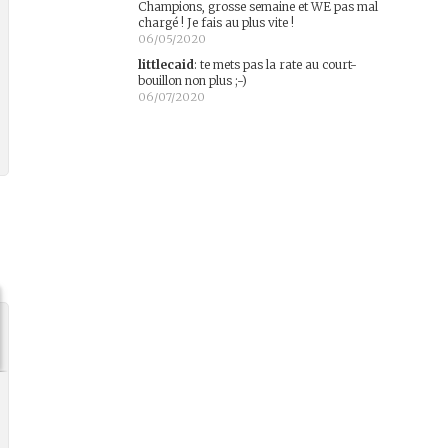
Champions, grosse semaine et WE pas mal
chargé ! Je fais au plus vite !
06/05/2020
littlecaid
:
te mets pas la rate au court-
bouillon non plus ;-)
06/07/2020