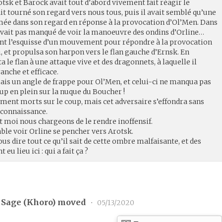
otsk et Barock avait tout d’abord vivement fait réagir le
it tourné son regard vers nous tous, puis il avait semblé qu’une
umée dans son regard en réponse à la provocation d’Ol’Men. Dans
vait pas manqué de voir la manoeuvre des ondins d’Orline…
t l’esquisse d’un mouvement pour répondre à la provocation
i, et propulsa son harpon vers le flan gauche d’Ernsk. En
ta le flan à une attaque vive et des dragonnets, à laquelle il
anche et efficace.
ais un angle de frappe pour Ol’Men, et celui-ci ne manqua pas
coup en plein sur la nuque du Boucher !
ent morts sur le coup, mais cet adversaire s’effondra sans
connaissance.
t moi nous chargeons de le rendre inoffensif.
emble voir Orline se pencher vers Arotsk.
ous dire tout ce qu’il sait de cette ombre malfaisante, et des
u lieu ici : qui a fait ça ?
 Sage (
Khoro
) moved
•
05/13/2020