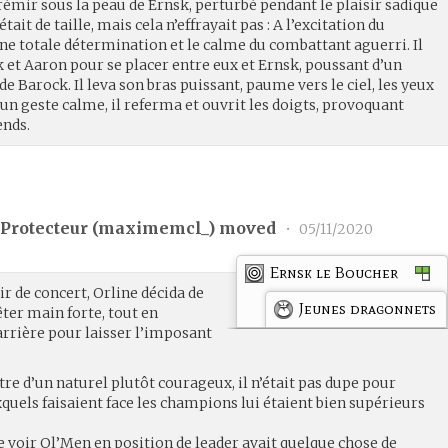
 frémir sous la peau de Ernsk, perturbé pendant le plaisir sadique
était de taille, mais cela n’effrayait pas : A l’excitation du
une totale détermination et le calme du combattant aguerri. Il
 et Aaron pour se placer entre eux et Ernsk, poussant d’un
de Barock. Il leva son bras puissant, paume vers le ciel, les yeux
’un geste calme, il referma et ouvrit les doigts, provoquant
ends.
Protecteur (
maximemcl_
) moved
•
05/11/2020
Ernsk le Boucher
r de concert, Orline décida de
Jeunes dragonnets
ter main forte, tout en
arrière pour laisser l’imposant
tre d’un naturel plutôt courageux, il n’était pas dupe pour
xquels faisaient face les champions lui étaient bien supérieurs
que voir Ol’Men en position de leader avait quelque chose de