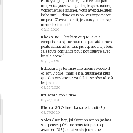
Pandytogo
(narrator)
:
Bah ze sais pas
moi, vous pouvez lui parler, le questionner,
voire même le soigner. Vous avez quelques
infos sur lui donc vous pouvez improviser
un peu ! Z'avez le droit, je vous y encourage
même fortement !
05/19/2020
Khoro
:
Re ! C'est bien ce que j'avais
compris mais je ne pourrais pas aider mes
petits camarades, tant pis cependant je leur
fais toute confiance pour poursuivre avec
brio la scène ;)
05/19/2020
littlecaid
:
je termine une énième webconf
et je m'y colle : mais je n'ai quasiment plus
que des weakness : va falloir se résoudre à
les jouer...
05/22/2020
littlecaid
:
top Orline
05/24/2020
Khoro
:
GG Orline ! La suite, la suite ! ;)
05/27/2020
Solcarlus
:
hop, jai fait mon action (même
si je pense qu'elle ne nous fait pas trop
avancer :D) ! J'aurai voulu jouer une