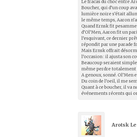
Le fracas du choc entre Ar
Boucher, qui d’un coup ava
lumière noire s’était all
le même temps, Aaron n’a
Quand Ernsk fit pesammen
d’Ol’Men, Aaron fit un par
l’esquivant, ce dernier prê
répondit par une parade fr
Mais Ernsk offrait désorm
l’occasion : il ajusta son 
Beaucoup seraient simplem
même perdre totalement 
A genoux, sonné. Ol’Men e
Du coin de l’oeil, il me s
Quant à ce boucher, il va n
événements récents qui ont e
Arotsk Le