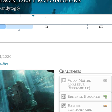
Pandytogo)
1/2020
ng tips
Challenges
Volo, Maître
Chasseur
[Verrouillé]
Ernsk le Boucher
Barock,
Tortionnaire