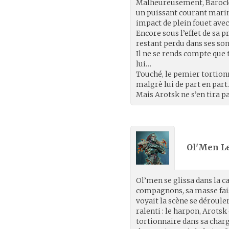
Malheureusement, Barock
un puissant courant marin.
impact de plein fouet avec
Encore sous l’effet de sa 
restant perdu dans ses so
Il ne se rends compte que 
lui…
Touché, le pemier tortion
malgrè lui de part en part
Mais Arotsk ne s’en tira pa
Ol'Men L
Ol’men se glissa dans la ca
compagnons, sa masse faisa
voyait la scène se déroule
ralenti : le harpon, Arotsk
tortionnaire dans sa charg