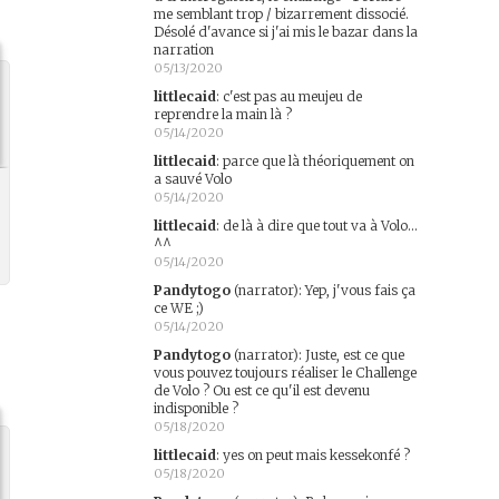
me semblant trop / bizarrement dissocié.
Désolé d'avance si j'ai mis le bazar dans la
narration
05/13/2020
littlecaid
:
c'est pas au meujeu de
reprendre la main là ?
05/14/2020
littlecaid
:
parce que là théoriquement on
a sauvé Volo
05/14/2020
littlecaid
:
de là à dire que tout va à Volo...
^^
05/14/2020
Pandytogo
(narrator)
:
Yep, j'vous fais ça
ce WE ;)
05/14/2020
Pandytogo
(narrator)
:
Juste, est ce que
vous pouvez toujours réaliser le Challenge
de Volo ? Ou est ce qu'il est devenu
indisponible ?
05/18/2020
littlecaid
:
yes on peut mais kessekonfé ?
05/18/2020