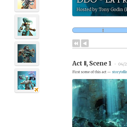
Hosted by Tony Godin (
Act Ⅱ, Scene 1
•
04/2
First scene of this act —
storytelli