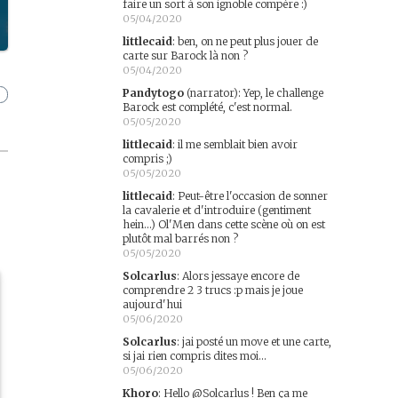
faire un sort à son ignoble compère :)
05/04/2020
littlecaid
:
ben, on ne peut plus jouer de
carte sur Barock là non ?
05/04/2020
Pandytogo
(narrator)
:
Yep, le challenge
Barock est complété, c'est normal.
05/05/2020
littlecaid
:
il me semblait bien avoir
compris ;)
05/05/2020
littlecaid
:
Peut-être l'occasion de sonner
la cavalerie et d'introduire (gentiment
hein...) Ol'Men dans cette scène où on est
plutôt mal barrés non ?
05/05/2020
Solcarlus
:
Alors jessaye encore de
comprendre 2 3 trucs :p mais je joue
aujourd'hui
05/06/2020
Solcarlus
:
jai posté un move et une carte,
si jai rien compris dites moi...
05/06/2020
Khoro
:
Hello @Solcarlus ! Ben ça me