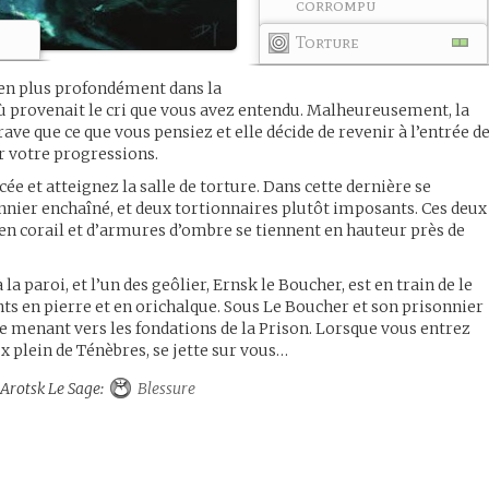
corrompu
e
Torture
 en plus profondément dans la
’où provenait le cri que vous avez entendu. Malheureusement, la
rave que ce que vous pensiez et elle décide de revenir à l’entrée d
er votre progressions.
e et atteignez la salle de torture. Dans cette dernière se
onnier enchaîné, et deux tortionnaires plutôt imposants. Ces deux
 en corail et d’armures d’ombre se tiennent en hauteur près de
la paroi, et l’un des geôlier, Ernsk le Boucher, est en train de le
ts en pierre et en orichalque. Sous Le Boucher et son prisonnier
e menant vers les fondations de la Prison. Lorsque vous entrez
ux plein de Ténèbres, se jette sur vous…
 Arotsk Le Sage:
Blessure