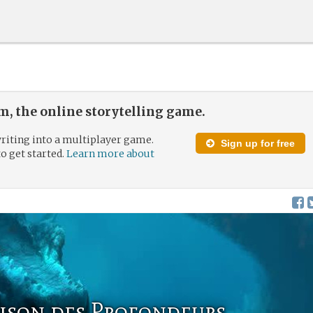
, the online storytelling game.
riting into a multiplayer game.
Sign up for free
to get started.
Learn more about
rison des Profondeurs