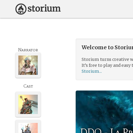
Welcome to Storium
Narrator
Storium turns creative w
It’s free to play and easy 
Storium...
Cast
DDO - La P