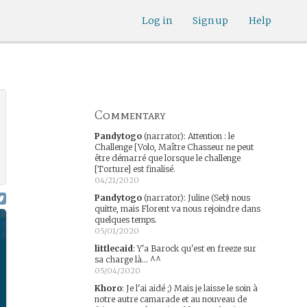
Log in
Sign up
Help
Commentary
Pandytogo
(narrator)
:
Attention : le
Challenge [Volo, Maître Chasseur ne peut
être démarré que lorsque le challenge
[Torture] est finalisé.
04/21/2020
Pandytogo
(narrator)
:
Juline (Seb) nous
quitte, mais Florent va nous rejoindre dans
quelques temps.
05/01/2020
littlecaid
:
Y'a Barock qu'est en freeze sur
sa charge là... ^^
05/04/2020
Khoro
:
Je l'ai aidé ;) Mais je laisse le soin à
notre autre camarade et au nouveau de