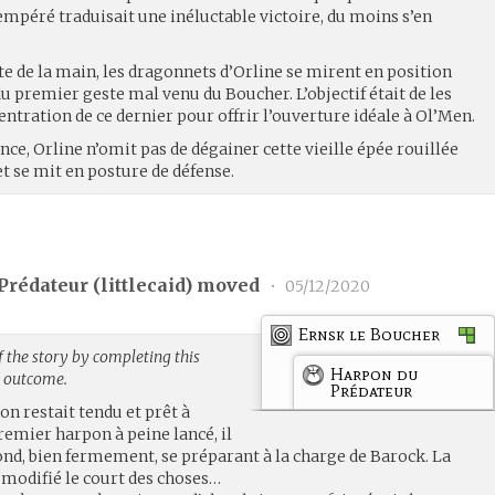
empéré traduisait une inéluctable victoire, du moins s’en
te de la main, les dragonnets d’Orline se mirent en position
du premier geste mal venu du Boucher. L’objectif était de les
ntration de ce dernier pour offrir l’ouverture idéale à Ol’Men.
nce, Orline n’omit pas de dégainer cette vieille épée rouillée
 et se mit en posture de défense.
Prédateur (
littlecaid
) moved
•
05/12/2020
Ernsk le Boucher
 the story by completing this
Harpon du
g outcome.
Prédateur
ron restait tendu et prêt à
remier harpon à peine lancé, il
nd, bien fermement, se préparant à la charge de Barock. La
modifié le court des choses…