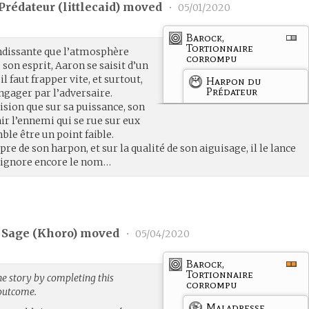
Prédateur (
littlecaid
) moved
•
05/01/2020
Barock,
Tortionnaire
ndissante que l’atmosphère
corrompu
 son esprit, Aaron se saisit d’un
il faut frapper vite, et surtout,
Harpon du
Prédateur
engager par l’adversaire.
ision que sur sa puissance, son
ir l’ennemi qui se rue sur eux
emble être un point faible.
e de son harpon, et sur la qualité de son aiguisage, il le lance
il ignore encore le nom…
 Sage (
Khoro
) moved
•
05/04/2020
Barock,
Tortionnaire
he story by completing this
corrompu
 outcome.
Maladresse