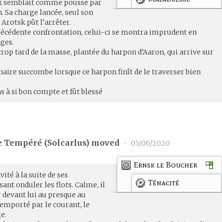
 semblait comme poussé par
 Sa charge lancée, seul son
 Arotsk pût l’arrêter.
précédente confrontation, celui-ci se montra imprudent en
nges.
trop tard de la masse, plantée du harpon d’Aaron, qui arrive sur
naire succombe lorsque ce harpon finît de le traverser bien
.
s à si bon compte et fût blessé
e Tempéré (
Solcarlus
) moved
•
05/06/2020
Ernsk le Boucher
vité à la suite de ses
Ténacité
nt onduler les flots. Calme, il
r devant lui au presque au
 emporté par le courant, le
e.