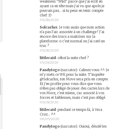
weakness "Wild" parce que j'ai écrit en
ayant ca en tête mais j'ai vu que après je
pouvais pas... si tu peux en tenir compte
chef :D
05/28/2020
Solcarlus
:
Je vois ausis que mon action
n'a pas l'air associée à un challenge ! J'ai
encore des trucs a maitriser sur la
plateforme :o c'est normal ou j'ai raté un
truc ?
05/28/2020
littlecaid
:
cékoi la suite chef ?
05/29/2020
Pandytogo
(narrator)
:
Calmez vous ^^ Je
m'y mets ce WE pour la suite. T'inquiète
@Solcarlus, ton Move sera pris en compte.
Et j'en profite pour vous dire que vous
n'êtes pas obligé de jouer des cartes lors de
vos Moce, c'est mieux, car associé à vos
forces et faiblesses, mais c'est pas obligé.
05/29/2020
littlecaid
:
pendant ce temps-là, à Vera
Cruz... ^^
06/05/2020
Pandytogo
(narrator)
:
Ouioui, désolé les