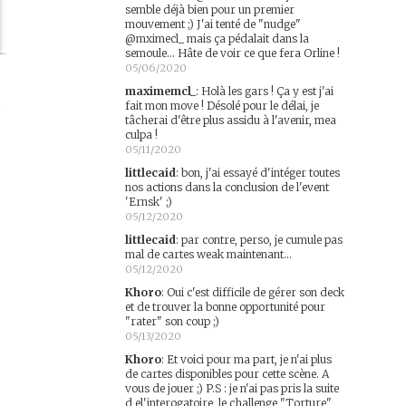
semble déjà bien pour un premier
mouvement ;) J'ai tenté de "nudge"
@mximecl_ mais ça pédalait dans la
semoule... Hâte de voir ce que fera Orline !
05/06/2020
maximemcl_
:
Holà les gars ! Ça y est j'ai
fait mon move ! Désolé pour le délai, je
e
tâcherai d'être plus assidu à l'avenir, mea
culpa !
05/11/2020
littlecaid
:
bon, j'ai essayé d'intéger toutes
nos actions dans la conclusion de l'event
'Ernsk' ;)
05/12/2020
littlecaid
:
par contre, perso, je cumule pas
mal de cartes weak maintenant...
05/12/2020
Khoro
:
Oui c'est difficile de gérer son deck
et de trouver la bonne opportunité pour
"rater" son coup ;)
05/13/2020
Khoro
:
Et voici pour ma part, je n'ai plus
de cartes disponibles pour cette scène. A
vous de jouer ;) P.S : je n'ai pas pris la suite
d el'interogatoire, le challenge "Torture"