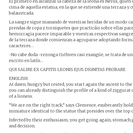
El primero en alcanzar la cabeza de la leona es Nerus, quien 
cima de aquella estatua, en la que se extiende una terraza y
balaustrada.
La sangre sigue manando de vuestras heridas de un modo ca
prendas de ropa y torniquetes que practicáis sobre ellas pare
hemorragia parece imparable y vuestras respectivas sangres
de la terraza donde comienzan a agruparse adoptando form
caracteres…
-No cabe duda -rezonga Cuthven casi exangüe, se trata de un
escrito en latín…
QUI SALIRE EX CAPITIS LEONIS EJUS DIGNITAS PROBARE
ENGLISH:
At dawn, hungry but rested, you start again the ascent to the
you can already distinguish the profile of a kind of ziggura
of a lioness.
“We are on the right track,” says Clemence, exuberantly hold
miniature identical to the statue that presides over the top 
Infected by their enthusiasm, you get going again, stoma
and decision.