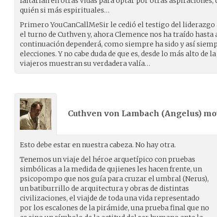
faltarían en otras vidas para optar por otras aspiraciones
quién si más espirituales…
Primero YouCanCallMeSir le cedió el testigo del liderazgo a
el turno de Cuthven y, ahora Clemence nos ha traído hasta 
continuación dependerá, como siempre ha sido y así siempre
elecciones. Y no cabe duda de que es, desde lo más alto de la
viajeros muestran su verdadera valía…
Cuthven von Lambach (
Angelus
) m
Esto debe estar en nuestra cabeza. No hay otra.
Tenemos un viaje del héroe arquetípico con pruebas
simbólicas a la medida de qujienes les hacen frente, un
psicopompo que nos guía para cruzar el umbral (Nerus),
un batiburrillo de arquitectura y obras de distintas
civilizaciones, el viajde de toda una vida representado
por los escalones de la pirámide, una prueba final que no