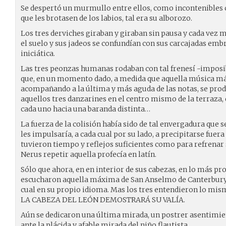
Se despertó un murmullo entre ellos, como incontenibles
que les brotasen de los labios, tal era su alborozo.
Los tres derviches giraban y giraban sin pausa y cada vez 
el suelo y sus jadeos se confundían con sus carcajadas em
iniciática.
Las tres peonzas humanas rodaban con tal frenesí -imposib
que, en un momento dado, a medida que aquella música mág
acompañando a la última y más aguda de las notas, se pro
aquellos tres danzarines en el centro mismo de la terraza, 
cada uno hacia una baranda distinta…
La fuerza de la colisión había sido de tal envergadura que se
les impulsaría, a cada cual por su lado, a precipitarse fuera 
tuvieron tiempo y reflejos suficientes como para refrenar
Nerus repetir aquella profecía en latín.
Sólo que ahora, en en interior de sus cabezas, en lo más pr
escucharon aquella máxima de San Anselmo de Canterbury 
cual en su propio idioma. Mas los tres entendieron lo 
LA CABEZA DEL LEÓN DEMOSTRARÁ SU VALÍA.
Aún se dedicaron una última mirada, un postrer asentimien
ante la plácida y afable mirada del niño flautista…