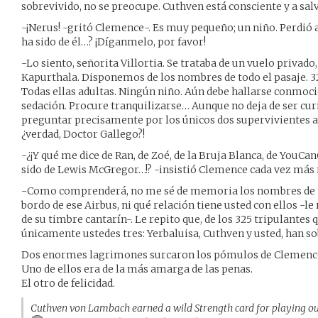
sobrevivido, no se preocupe. Cuthven está consciente y a sal
-¡Nerus! -gritó Clemence-. Es muy pequeño; un niño. Perdió a
ha sido de él…? ¡Díganmelo, por favor!
-Lo siento, señorita Villortia. Se trataba de un vuelo privad
Kapurthala. Disponemos de los nombres de todo el pasaje. 32
Todas ellas adultas. Ningún niño. Aún debe hallarse conmocio
sedación. Procure tranquilizarse… Aunque no deja de ser curi
preguntar precisamente por los únicos dos supervivientes ap
¿verdad, Doctor Gallego?!
-¿¡Y qué me dice de Ran, de Zoé, de la Bruja Blanca, de YouCa
sido de Lewis McGregor…!? -insistió Clemence cada vez más 
-Como comprenderá, no me sé de memoria los nombres de to
bordo de ese Airbus, ni qué relación tiene usted con ellos -l
de su timbre cantarín-. Le repito que, de los 325 tripulantes 
únicamente ustedes tres: Yerbaluisa, Cuthven y usted, han s
Dos enormes lagrimones surcaron los pómulos de Clemence, 
Uno de ellos era de la más amarga de las penas.
El otro de felicidad.
Cuthven von Lambach earned a wild Strength card for playing ou