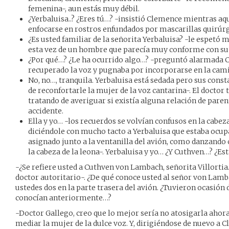
femenina-, aun estás muy débil.
¿Yerbaluisa..? ¿Eres tú…? -insistió Clemence mientras a
enfocarse en rostros enfundados por mascarillas quirúrg
¿Es usted familiar de la señorita Yerbaluisa? -le espetó 
esta vez de un hombre que parecía muy conforme con su
¿Por qué…? ¿Le ha ocurrido algo…? -preguntó alarmada 
recuperado la voz y pugnaba por incorporarse en la cami
No, no…, tranquila. Yerbaluisa está sedada pero sus const
de reconfortarle la mujer de la voz cantarina-. El docto
tratando de averiguar si existía alguna relación de paren
accidente.
Ella y yo… -los recuerdos se volvían confusos en la cabez
diciéndole con mucho tacto a Yerbaluisa que estaba ocupa
asignado junto a la ventanilla del avión, como danzando c
la cabeza de la leona-. Yerbaluisa y yo… ¿Y Cuthven…? ¿Es
-¿Se refiere usted a Cuthven von Lambach, señorita Villortia
doctor autoritario-. ¿De qué conoce usted al señor von Lamba
ustedes dos en la parte trasera del avión. ¿Tuvieron ocasión 
conocían anteriormente…?
-Doctor Gallego, creo que lo mejor sería no atosigarla ahor
mediar la mujer de la dulce voz. Y, dirigiéndose de nuevo a C