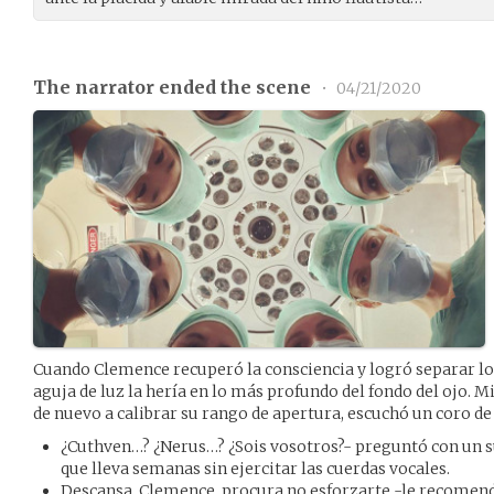
The narrator ended the scene
•
04/21/2020
Cuando Clemence recuperó la consciencia y logró separar lo
aguja de luz la hería en lo más profundo del fondo del ojo. M
de nuevo a calibrar su rango de apertura, escuchó un coro de
¿Cuthven…? ¿Nerus…? ¿Sois vosotros?- preguntó con un 
que lleva semanas sin ejercitar las cuerdas vocales.
Descansa, Clemence, procura no esforzarte -le recomendó