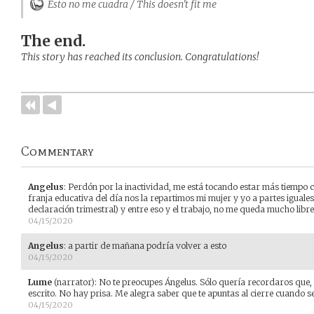
Esto no me cuadra / This doesn't fit me
The end.
This story has reached its conclusion. Congratulations!
Commentary
Angelus
:
Perdón por la inactividad, me está tocando estar más tiempo c
franja educativa del día nos la repartimos mi mujer y yo a partes iguales,
declaración trimestral) y entre eso y el trabajo, no me queda mucho libre
04/15/2020
Angelus
:
a partir de mañana podría volver a esto
04/15/2020
Lume
(narrator)
:
No te preocupes Ángelus. Sólo quería recordaros que, a
escrito. No hay prisa. Me alegra saber que te apuntas al cierre cuando s
04/15/2020