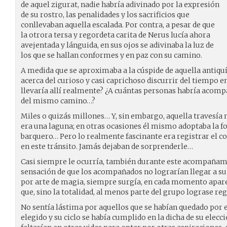
de aquel zigurat, nadie habría adivinado por la expresión
de su rostro, las penalidades y los sacrificios que
conllevaban aquella escalada. Por contra, a pesar de que
la otrora tersa y regordeta carita de Nerus lucía ahora
avejentada y lánguida, en sus ojos se adivinaba la luz de
los que se hallan conformes y en paz con su camino.
A medida que se aproximaba a la cúspide de aquella antiqu
acerca del curioso y casi caprichoso discurrir del tiempo e
llevaría allí realmente? ¿A cuántas personas habría acompa
del mismo camino…?
Miles o quizás millones… Y, sin embargo, aquella travesía nu
era una laguna; en otras ocasiones él mismo adoptaba la f
barquero… Pero lo realmente fascinante era registrar el
en este tránsito. Jamás dejaban de sorprenderle…
Casi siempre le ocurría, también durante este acompañamie
sensación de que los acompañados no lograrían llegar a su
por arte de magia, siempre surgía, en cada momento apare
que, sino la totalidad, al menos parte del grupo lograse reg
No sentía lástima por aquellos que se habían quedado por 
elegido y su ciclo se había cumplido en la dicha de su elecc