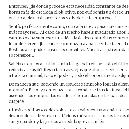
Entonces, ¿de dónde procede esta necesidad constante de des
horas más de escalada el objetivo, por qué sentís un deseo i
entero al deseo de acostaros y olvidar esta empresa…?
Sentís perfectamente como, con cada nuevo paso que dais, e
más mayores… Al cabo de un trecho habéis madurado años. L
camino os ha supuesto una década de decrepitud. Os contempl
lo podéis creer: ¡las canas comienzan a aparecer hasta en el 
Rostros arrugados, casi irreconocibles. Vuestras extremidade
sosteneros…
Sabéis que si os arrulláis en la fatiga habréis perdido el últim
reducís a esas débiles criaturas viejas que ahora creéis ser, 
a toda la claridad, todo el poder y todo el conocimiento adqui
De manera que, haciendo un esfuerzo ímprobo lográis alcanzar,
montaña. El sol ya amenaza con esconderse tras la línea del
ascender las empinadas escaleras horadadas en las paredes d
cúspide.
Hincáis rodillas y codos sobre los escalones. Os arañáis la a
desprenderse de vuestros flácidos músculos- con las lascas 
sangre, sudor y lágrimas a medida que ascendéis…