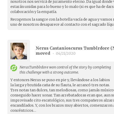
nosotros nos servirá de juramento eterno. Da igual donde 
estarán unidas para lo bueno y lo malo (si es que ha de dars
colaboración y la empatía.
Recogemos la sangre con la botella vacía de agua y vamos
uno de nosotros desaparece al contacto con el sagrado líq
Nerus Castanioscurus Tumblrdore (
moved
•
04/21/2020
NerusTumblrdore
won control of the story by completing
this challenge with a strong outcome.
Y entonces Nerus se puso en pie y, llevándose a los labios
la larga y bruñida caña de su flauta, le arrancó tres notas.
Tres notas tan dulces, tan melodiosas, como jamás músico a
conseguido hacer sonar. Tan arrebatadoras eran que, aun s
improvisado rito escatológico, sus tres compañeros alzaro
encandilados. Y, con los brazos muy abiertos, comenzaron 
concéntricos…