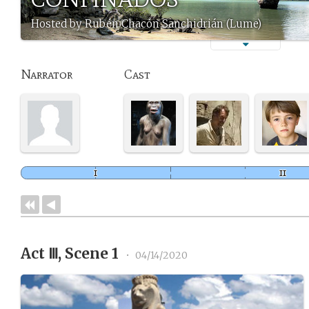
Hosted by Rubén Chacón Sanchidrián (Lume)
Narrator
Cast
Act Ⅲ, Scene 1
•
04/14/2020