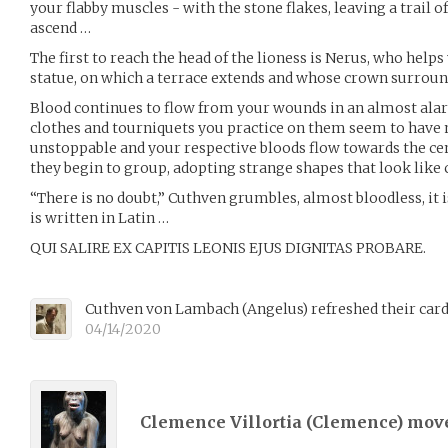
your flabby muscles - with the stone flakes, leaving a trail o
ascend …
The first to reach the head of the lioness is Nerus, who helps
statue, on which a terrace extends and whose crown surrounds
Blood continues to flow from your wounds in an almost ala
clothes and tourniquets you practice on them seem to have
unstoppable and your respective bloods flow towards the cen
they begin to group, adopting strange shapes that look like
“There is no doubt,” Cuthven grumbles, almost bloodless, it 
is written in Latin …
QUI SALIRE EX CAPITIS LEONIS EJUS DIGNITAS PROBARE.
Cuthven von Lambach
(
Angelus
)
refreshed their car
04/14/2020
Clemence Villortia (
Clemence
) mov