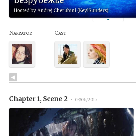
Hosted by Andrej Cherubini (KeylSunders)
Narrator
Cast
Chapter 1, Scene 2
•
03/06/2015