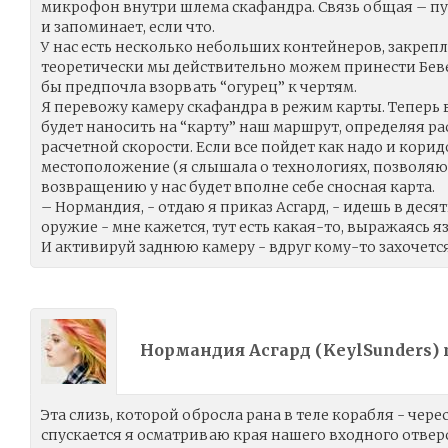
микрофон внутри шлема скафандра. Связь общая – п
и запоминает, если что.
У нас есть несколько небольших контейнеров, закрепл
теоретически мы действительно можем принести Беве
бы предпочла взорвать “огурец” к чертям.
Я перевожу камеру скафандра в режим карты. Теперь 
будет наносить на “карту” наш маршрут, определяя р
расчетной скорости. Если все пойдет как надо и кори
местоположение (я слышала о технологиях, позволяю
возвращению у нас будет вполне себе сносная карта.
– Нормандия, - отдаю я приказ Асгард, - идешь в десят
оружие - мне кажется, тут есть какая-то, выражаясь 
И активируй заднюю камеру - вдруг кому-то захочется 
Нормандия Асгард (
KeylSunders
)
Эта слизь, которой обросла рана в теле корабля - чере
спускается я осматриваю края нашего входного отвер