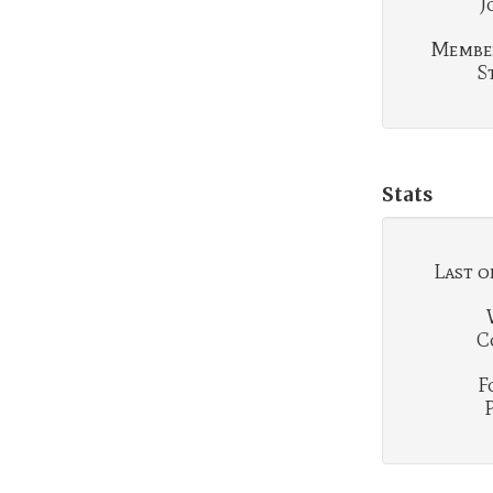
J
Membe
S
Stats
Last o
C
F