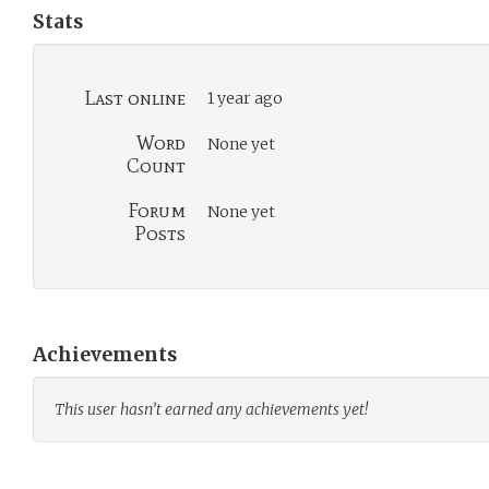
Stats
Last online
1 year ago
Word
None yet
Count
Forum
None yet
Posts
Achievements
This user hasn’t earned any achievements yet!