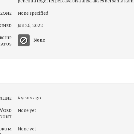
pencinta togel terpercaya bisa anda akses bersama kami
 zone
None specified
oined
Jun 26, 2022
rship
None
tatus
nline
4 years ago
Word
None yet
ount
orum
None yet