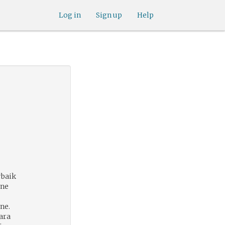
Log in
Sign up
Help
rbaik
ine
ne.
ara