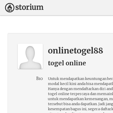
onlinetogel88
togel online
Bio
Untuk mendapatkan keuntungan beru
modal kecil kini anda bisa mendapa
Hanya dengan mendaftarkan diri anda
togel online terpercaya dan memai
untuk mendapatkan kemenangan, m
tersebut bisa anda dapatkan. Jadi ja
kesempatan bagus ini, segera daftark