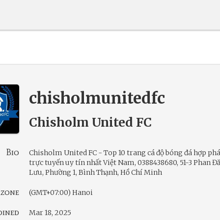
chisholmunitedfc
Chisholm United FC
Bio
Chisholm United FC - Top 10 trang cá độ bóng đá hợp ph
trực tuyến uy tín nhất Việt Nam, 0388438680, 51-3 Phan Đ
Lưu, Phường 1, Bình Thạnh, Hồ Chí Minh
 zone
(GMT+07:00) Hanoi
oined
Mar 18, 2025