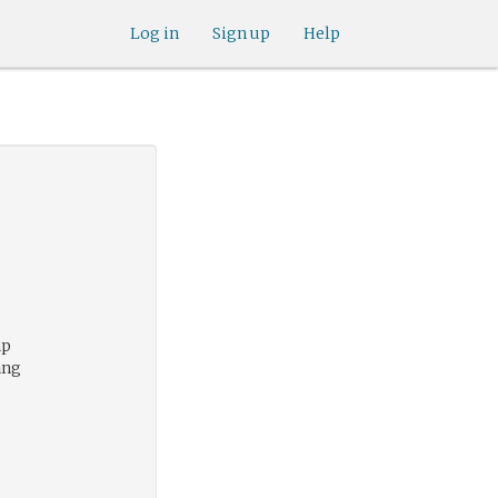
Log in
Sign up
Help
áp
ăng