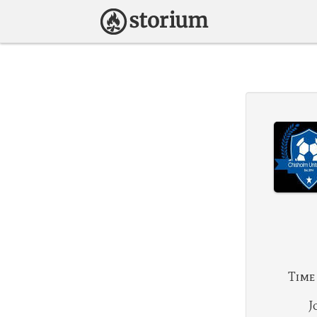
Time
J