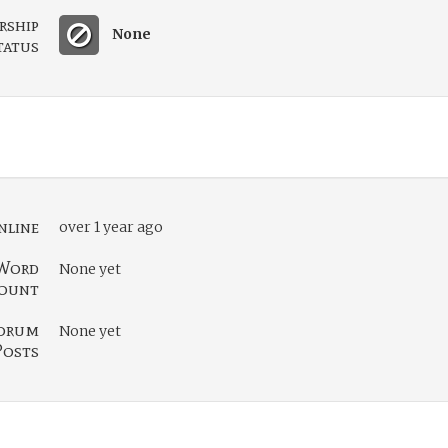
rship
None
tatus
nline
over 1 year ago
Word
None yet
ount
orum
None yet
Posts