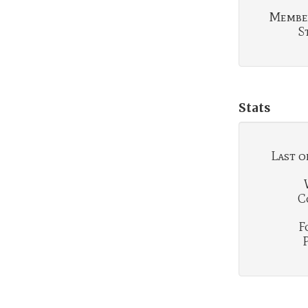
Membe
S
Stats
Last o
C
F