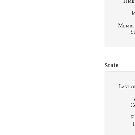
Time
J
Membe
S
Stats
Last o
C
F