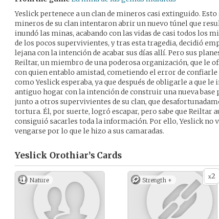
Yeslick pertenece a un clan de mineros casi extinguido. Esto
mineros de su clan intentaron abrir un nuevo túnel que resul
inundó las minas, acabando con las vidas de casi todos los m
de los pocos supervivientes, y tras esta tragedia, decidió e
lejana con la intención de acabar sus días allí. Pero sus pla
Reiltar, un miembro de una poderosa organización, que le o
con quien entablo amistad, cometiendo el error de confiarle 
como Yeslick esperaba, ya que después de obligarle a que le i
antiguo hogar con la intención de construir una nueva base 
junto a otros supervivientes de su clan, que desafortunadam
tortura. Él, por suerte, logró escapar, pero sabe que Reiltar a
consiguió sacarles toda la información. Por ello, Yeslick no v
vengarse por lo que le hizo a sus camaradas.
Yeslick Orothiar’s
Cards
2
x
Nature
Strength +