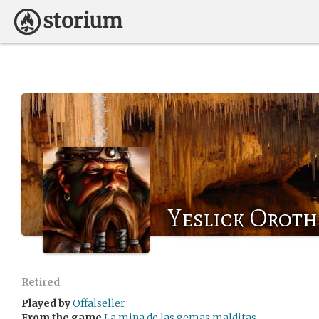
Yeslick Oroth
Retired
Played by
Offalseller
From the game
La mina de las gemas malditas