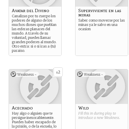
Avatar del Divino
Superviviente en las
minas
Canalizas por tu cuerpo los
poderes de alguno de los
Saber como moverse por las
muchos dioses que pueblan
minas ya le salvo en una
las esferas planares del
ocasion
mundo. A través de su
voluntad, puedes llamar
grandes poderes al mundo.
Otro extra: si o si iras a (tu)
paraiso.
2
x
Weakness -
Weakness -
Acechado
Wild
Hay algo o alguien que te
Fill this in during play to
persigue inexorablemente.
introduce a new
Weakness
.
Puedes haber escapado de
la prisión, o de la escuela, lo