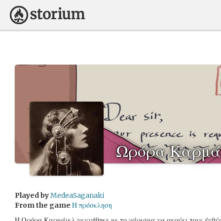
Ωρόρα Καρμά
Played by
MedeaSaganaki
From the game
Η πρόσκληση
Η Ωρόρα Καρμάικλ γεννήθηκε με το χάρισμα να ακούει τους ψιθύ