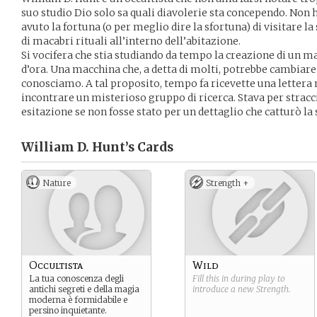
suo studio Dio solo sa quali diavolerie sta concependo. Non 
avuto la fortuna (o per meglio dire la sfortuna) di visitare
di macabri rituali all’interno dell’abitazione.
Si vocifera che stia studiando da tempo la creazione di un
d’ora. Una macchina che, a detta di molti, potrebbe cambiar
conosciamo. A tal proposito, tempo fa ricevette una lettera 
incontrare un misterioso gruppo di ricerca. Stava per stracc
esitazione se non fosse stato per un dettaglio che catturò la
William D. Hunt’s
Cards
Nature
Strength +
Occultista
Wild
La tua conoscenza degli
Fill this in during play to
antichi segreti e della magia
introduce a new
Strength
.
moderna è formidabile e
persino inquietante.