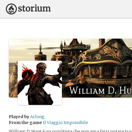
William D. H
Played by
Arlong
From the game
Il Viaggio Impossibile
William D. Hunt è un occultista che non ama farsi notare t