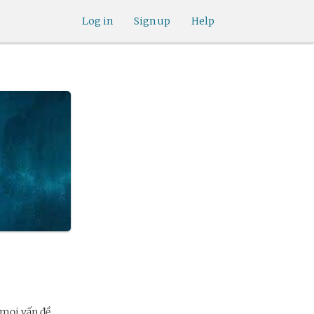
Log in
Sign up
Help
 mọi vấn đề,