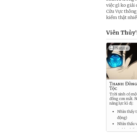
việc gì ko giải
Cửu Vực thông 
kiếm thật nhiều
Viên Thủy’
Nature
Thanh Đồng
Tộc
Trời sinh có mộ
đồng con mắt. N
năng lực kì dị:
Nhìn thấy t
động)
Nhìn thấu v
(Nhìn thấy
chất sự vật)