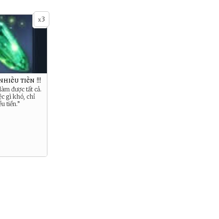
3
x
hiều tiền !!!
 làm được tất cả.
c gì khó, chỉ
u tiền.”