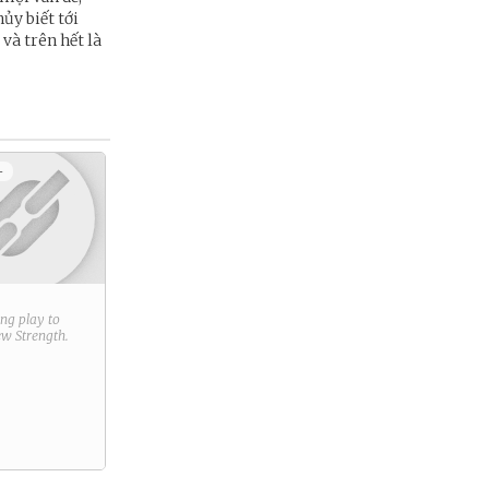
hủy biết tới
và trên hết là
+
ring play to
new
Strength
.