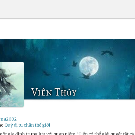
Viên Thủy
ma2002
me
Quỷ dị tu chân thế giới
ột gia đinh trung lưu với quan niệm “Tiền có thể giải quyết tất cả