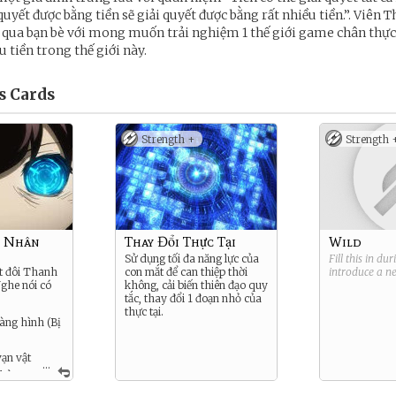
 quyết được bằng tiền sẽ giải quyết được bằng rất nhiều tiền.”. Viên T
qua bạn bè với mong muốn trải nghiệm 1 thế giới game chân thực 
 tiền trong thế giới này.
s
Cards
Strength +
Strength 
 Nhân
Thay Đổi Thực Tại
Wild
Sử dụng tối đa năng lực của
Fill this in du
t đôi Thanh
con mắt để can thiệp thời
introduce a 
ghe nói có
không, cải biến thiên đạo quy
tắc, thay đổi 1 đoạn nhỏ của
thực tại.
àng hình (Bị
ạn vật
...
 bản