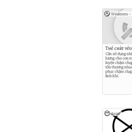
Kiểm soát 
(Nhìn thôn
Weakness -
người khác 
ảo ảnh)
Sao chép (S
năng lực kh
huyết mạch
Nhìn thấu k
Thể chất yếu
Cần sử dụng nh
lượng cho con m
luyện chậm chạp
tổn thương nhục
phục chậm chạp
linh khí.
Asset