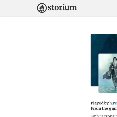
Played by
huy
From the ga
Sinh ra trong m