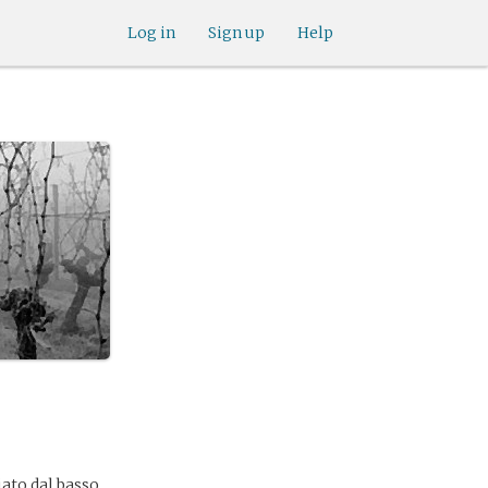
Log in
Sign up
Help
iato dal basso