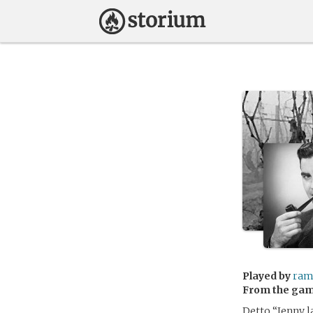
Played by
ram
From the ga
Detto “Jenny l