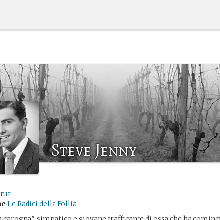
Steve Jenny
tut
me
Le Radici della Follia
a carogna”, simpatico e giovane trafficante di ossa che ha cominc