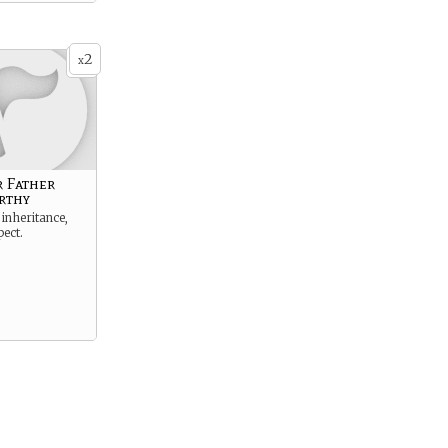
2
x
 Father
rthy
 inheritance,
pect.