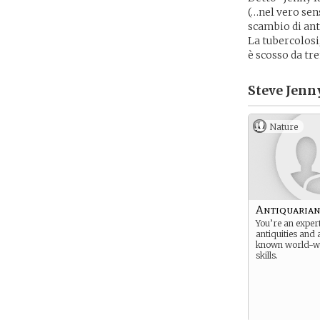
(…nel vero sen
scambio di ant
La tubercolosi,
è scosso da tr
Steve Jenn
Nature
Antiquaria
You’re an exper
antiquities and a
known world-wi
skills.