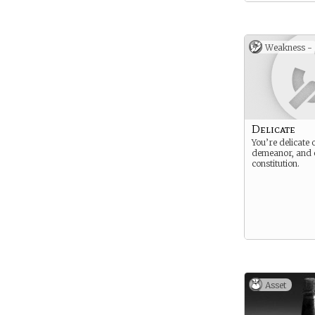
Weakness -
Delicate
You’re delicate 
demeanor, and 
constitution.
Asset