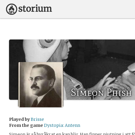
Simeon Phish
Played by
Brisse
From the game
Dystopia: Antenn
Simeon är så byråkrat en kan blir. Han finner njutning i att fö