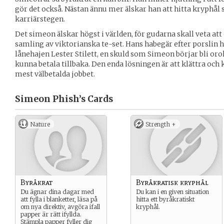
gör det också. Nästan ännu mer älskar han att hitta kryphål 
karriärstegen.
Det simeon älskar högst i världen, för gudarna skall veta att 
samling av viktorianska te-set. Hans habegär efter porslin har
lånehajen Lester Stilett, en skuld som Simeon börjar bli oro
kunna betala tillbaka. Den enda lösningen är att klättra och k
mest välbetalda jobbet.
Simeon Phish’s
Cards
Nature
Strength +
Byråkrat
Byråkratisk kryphål
Du ägnar dina dagar med
Du kan i en given situation
att fylla i blanketter, läsa på
hitta ett byråkratiskt
om nya direktiv, avgöra ifall
kryphål.
papper är rätt ifyllda.
Stämpla papper fyller dig