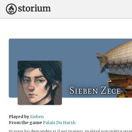
Sieben Zece
Played by
Sieben
From the game
Palais Du Harsh
Si vous lui demandez si il est majeur, malgré son mètre quar