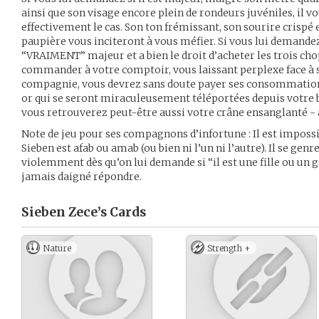
ainsi que son visage encore plein de rondeurs juvéniles, il v
effectivement le cas. Son ton frémissant, son sourire crispé e
paupière vous inciteront à vous méfier. Si vous lui demandez
“VRAIMENT” majeur et a bien le droit d’acheter les trois chop
commander à votre comptoir, vous laissant perplexe face à 
compagnie, vous devrez sans doute payer ses consommation
or qui se seront miraculeusement téléportées depuis votre bo
vous retrouverez peut-être aussi votre crâne ensanglanté - à
Note de jeu pour ses compagnons d’infortune : Il est impossi
Sieben est afab ou amab (ou bien ni l’un ni l’autre). Il se ge
violemment dès qu’on lui demande si “il est une fille ou un ga
jamais daigné répondre.
Sieben Zece’s
Cards
Nature
Strength +