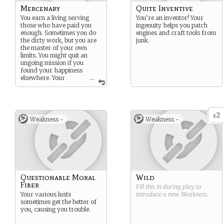
Mercenary
Quite Inventive
You earn a living serving
You’re an inventor! Your
those who have paid you
ingenuity helps you patch
enough. Sometimes you do
engines and craft tools from
the dirty work, but you are
junk.
the master of your own
limits. You might quit an
ungoing mission if you
found your happiness
elsewhere. Your
...
loyalty is not free, but
nobody never knows what it
really costs. It is your
personal definition of
2
freedom !
x
Weakness -
Weakness -
Questionable Moral
Wild
Fiber
Fill this in during play to
Your various lusts
introduce a new
Weakness
.
sometimes get the better of
you, causing you trouble.