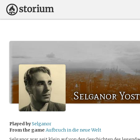
Selganor Yost
Played by
Selganor
From the game
Aufbruch in die neue Welt
Selganor war seit klein auf von den Geschichten des legend