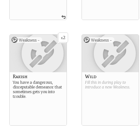
2
x
Weakness -
Weakness -
Rakish
Wild
You have a dangerous,
Fill this in during play to
disreputable demeanor that
introduce a new
Weakness
.
sometimes gets you into
trouble.