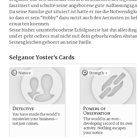
fasziniert und schulte seine angeborene gute Auffassungsga
Da seine Familie gut situiert ist hatte er nie die Notwendig
so dass er sein “Hobby” dazu nutzt auch den Aermsten zu hel
erwarten koennen.
Seine bisher ununterbrochene Erfolgsserie hat ihn allerdi
und er geht oefters mal nicht mit dem gebuehrenden Abstand
Seinesgleichen gehoert an seine Faelle.
Selganor Yoster’s
Cards
Nature
Strength +
Detective
Powers of
Observation
You have made the world’s
mysteries your business—
The world is an ever-
not just crimes.
developing record of its own
activity. Nothing escapes
your notice.