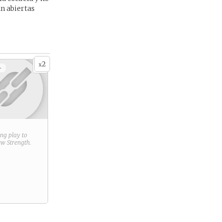
an abiertas
2
x
+
ring play to
new
Strength
.