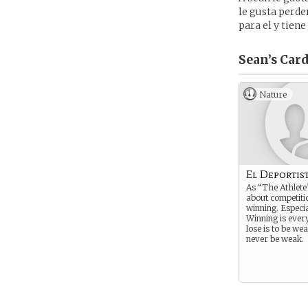
le gusta perder
para el y tien
Sean’s
Card
Nature
El Deportis
As “The Athlete”
about competiti
winning. Especia
Winning is ever
lose is to be we
never be weak.