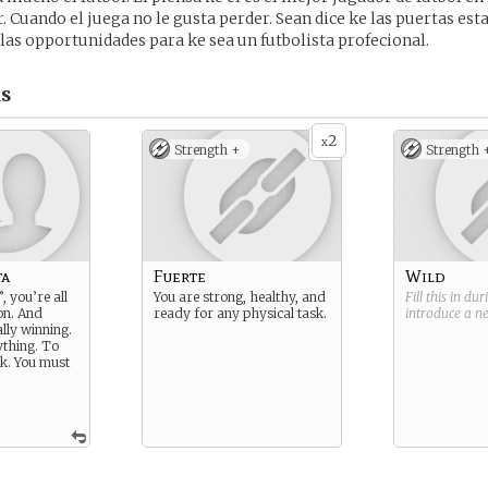
. Cuando el juega no le gusta perder. Sean dice ke las puertas est
e las opportunidades para ke sea un futbolista profecional.
s
2
x
Strength +
Strength 
ta
Fuerte
Wild
, you’re all
You are strong, healthy, and
Fill this in du
on. And
ready for any physical task.
introduce a 
lly winning.
ything. To
ak. You must