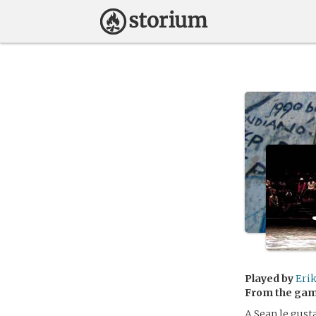
Played by
Eri
From the ga
A Sean le gusta