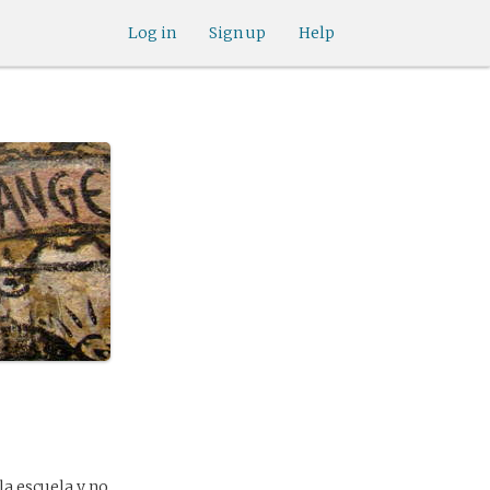
Log in
Sign up
Help
la escuela y no