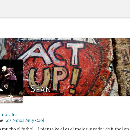
Sean
kmorales
me
Los Ninos Muy Cool
 mucho el futbol. El piensa ke el es el mejor jugador de futbol en 