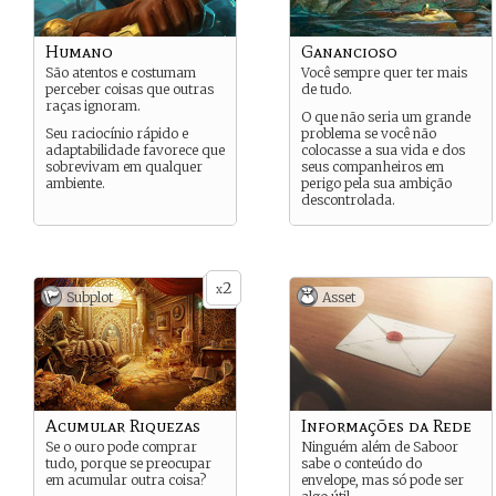
Humano
Ganancioso
São atentos e costumam
Você sempre quer ter mais
perceber coisas que outras
de tudo.
raças ignoram.
O que não seria um grande
Seu raciocínio rápido e
problema se você não
adaptabilidade favorece que
colocasse a sua vida e dos
sobrevivam em qualquer
seus companheiros em
ambiente.
perigo pela sua ambição
descontrolada.
2
x
Subplot
Asset
Acumular Riquezas
Informações da Rede
Se o ouro pode comprar
Ninguém além de Saboor
tudo, porque se preocupar
sabe o conteúdo do
em acumular outra coisa?
envelope, mas só pode ser