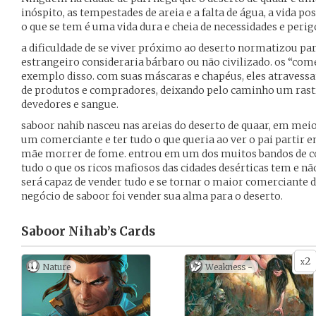
inóspito, as tempestades de areia e a falta de água, a vida 
o que se tem é uma vida dura e cheia de necessidades e perig
a dificuldade de se viver próximo ao deserto normatizou pa
estrangeiro consideraria bárbaro ou não civilizado. os “com
exemplo disso. com suas máscaras e chapéus, eles atravessa
de produtos e compradores, deixando pelo caminho um rastr
devedores e sangue.
saboor nahib nasceu nas areias do deserto de quaar, em meio
um comerciante e ter tudo o que queria ao ver o pai partir 
mãe morrer de fome. entrou em um dos muitos bandos de com
tudo o que os ricos mafiosos das cidades desérticas tem e nã
será capaz de vender tudo e se tornar o maior comerciante 
negócio de saboor foi vender sua alma para o deserto.
Saboor Nihab’s
Cards
2
x
Nature
Weakness -