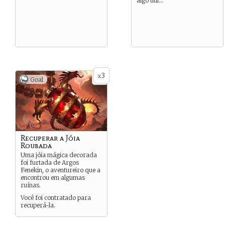
algo útil…
3
x
Goal
Recuperar a Jóia
Roubada
Uma jóia mágica decorada
foi furtada de Argos
Fenekin, o aventureiro que a
encontrou em algumas
ruínas.
Você foi contratado para
recuperá-la.