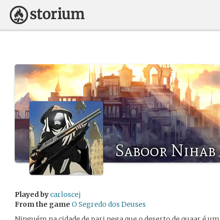
Saboor Nihab
Played by
carloscej
From the game
O Segredo dos Deuses
Ninguém na cidade de pari nega que o deserto de quaar é um