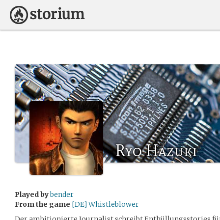
Ryo Hazuki
Played by
bender
From the game
[DE] Whistleblower
Der ambitionierte Journalist schreibt Enthüllungsstories f