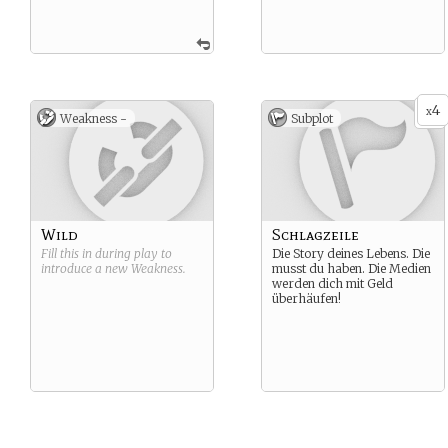
4
x
Weakness -
Subplot
Wild
Schlagzeile
Fill this in during play to
Die Story deines Lebens. Die
introduce a new
Weakness
.
musst du haben. Die Medien
werden dich mit Geld
überhäufen!