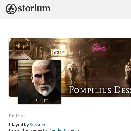
Pompilius Des
Retired
Played by
Syxsilver
From the game
Le Bar de Bionesis