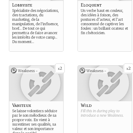
Lobbyiste
Eloquent
Spécialiste des négociations,
Un verbe haut en couleur,
des tractations, du
des idées à foison, des
marketing, de la
postures d’acteur, et l’art
manipulation, de l’influence,
consommé de captiver les
bref… De tout ce qui
foules : un brillant orateur et
permettra de faire avancer
fin rhétoricien.
les intérêts de votre camp…
Du moment…
2
2
x
x
Weakness -
Weakness -
Vaniteux
Wild
Se laisse volontiers séduire
Fill this in during play to
par le son mélodieux de sa
introduce a new
Weakness
.
propre voix. En vient à
surestimer ses qualités, sa
valeur et son importance