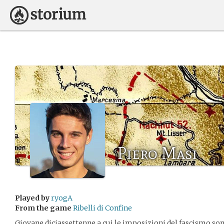
Piero Masi
Played by
ryogA
From the game
Ribelli di Confine
Giovane diciassettenne a cui le imposizioni del fascismo so