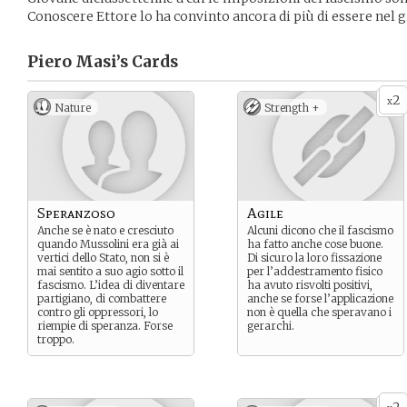
Conoscere Ettore lo ha convinto ancora di più di essere nel g
Piero Masi’s
Cards
2
x
Nature
Strength +
Speranzoso
Agile
Anche se è nato e cresciuto
Alcuni dicono che il fascismo
quando Mussolini era già ai
ha fatto anche cose buone.
vertici dello Stato, non si è
Di sicuro la loro fissazione
mai sentito a suo agio sotto il
per l’addestramento fisico
fascismo. L’idea di diventare
ha avuto risvolti positivi,
partigiano, di combattere
anche se forse l’applicazione
contro gli oppressori, lo
non è quella che speravano i
riempie di speranza. Forse
gerarchi.
troppo.