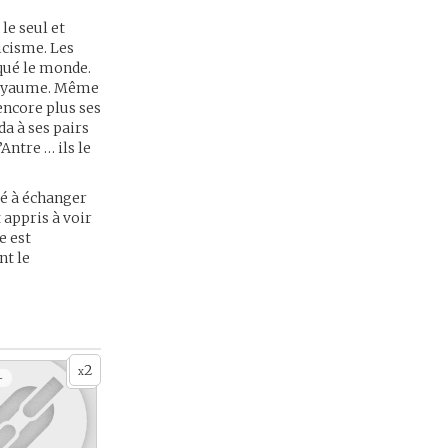
 le seul et
icisme. Les
iqué le monde.
e royaume. Même
encore plus ses
a à ses pairs
’Antre … ils le
té à échanger
 appris à voir
e est
nt le
2
x
+