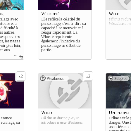
ur
Vélocité
Wild
calage avec
Elle reflète la célérité du
Fill this in du
ntoure et a
personnage, c’est-à-dire sa
introduce a 
ifficulté à
capacité à se mouvoir et à
es autres.
réagir rapidement. La
 ses pouvoirs
Vélocité représente
ce, les nagas
également l’initiative du
voir plus loin,
personnage en début de
ier aux
partie.
...
 choses …
2
2
x
x
Weakness -
Subplot
Wild
Un peuple
uissance
Fill this in during play to
Orline sait l
rsonnage, sa
introduce a new
Weakness
.
danger. Une fa
associée aux