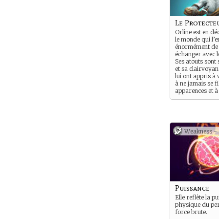
Le Protecte
Orline est en dé
le monde qui l’e
énormément de d
échanger avec l
Ses atouts sont
et sa clairvoyan
lui ont appris à 
à ne jamais se f
apparences et à
comprendre les
Weakness -
Puissance
Elle reflète la p
physique du pe
force brute.