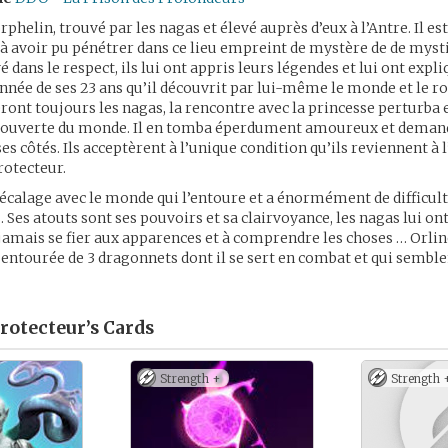
rphelin, trouvé par les nagas et élevé auprès d’eux à l’Antre. Il est
à avoir pu pénétrer dans ce lieu empreint de mystère de de myst
é dans le respect, ils lui ont appris leurs légendes et lui ont expl
’année de ses 23 ans qu’il découvrit par lui-même le monde et l
seront toujours les nagas, la rencontre avec la princesse perturba 
écouverte du monde. Il en tomba éperdument amoureux et demand
 ses côtés. Ils acceptèrent à l’unique condition qu’ils reviennent à l
otecteur.
décalage avec le monde qui l’entoure et a énormément de difficul
. Ses atouts sont ses pouvoirs et sa clairvoyance, les nagas lui ont
e jamais se fier aux apparences et à comprendre les choses … Orlin
tourée de 3 dragonnets dont il se sert en combat et qui semble
rotecteur’s
Cards
Strength +
Strength 