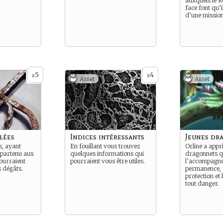
auxquels le 
face font qu’il
d’une mission 
5
4
x
x
Asset
Asset
lées
Indices intéressants
Jeunes dr
s, ayant
En fouillant vous trouvez
Orline a appr
ppartenu aux
quelques informations qui
dragonnets q
pourraient
pourraient vous être utiles.
l’accompagne
 dégâts.
permanence, 
protection et 
tout danger.