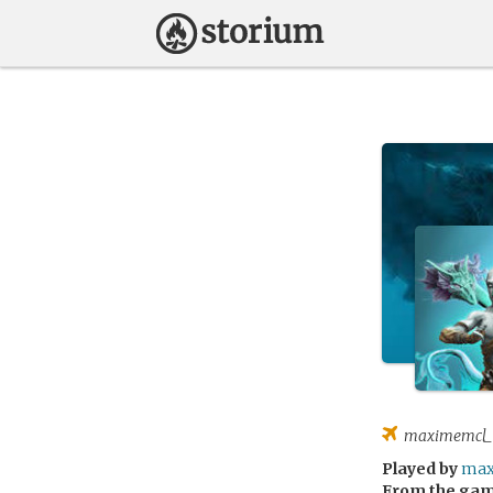
maximemcl_
Played by
max
From the ga