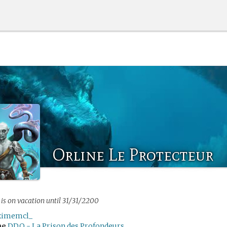
Orline Le Protecteur
is on vacation until 31/31/2200
imemcl_
me
DDO - La Prison des Profondeurs