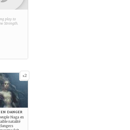
ring play to
new
Strength
.
2
x
 en danger
e peuple Naga en
ible natalité
 dangers