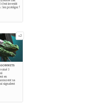
Royaume fait
 s’est investit
: les protéger !
2
x
agonnets
ivoisé 3
ui
nt en
assurent sa
lui signalent