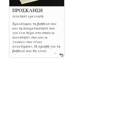
ΠΡΟΣΚΛΗΣΗ
Αγαπητέ ερευνητή
Χρειάζομαι τη βοήθειά σου
και τη διακριτικότητά σου
για ένα θέμα στο οποίο οι
ικανότητές σου και οι
γνώσεις σου είναι
ανεκτίμητες. Η αμοιβή για τη
βοήθειά σου θα είναι
...
πλουσιοπάροχη και η
εκτίμησή μου για το πρόσωπό
σου απεριόριστη.
Το M/S Aletta αναχωρεί για
Μπίμινι την Τρίτη στις 6.30
από το Fort Lauderdale.
Είναι δυστυχώς το μόνο μέσο
που μπορεί να σε φέρει στο
νησί. Αν σε ενδιαφέρει να
μάθεις περισσότερα,
επιβιβάσου και τα υπόλοιπα
θα τα μάθεις από κοντά.
Με εκτίμηση,
Lord Melcan Etheridge
κυβερνήτης της νήσου
Μπίμινι