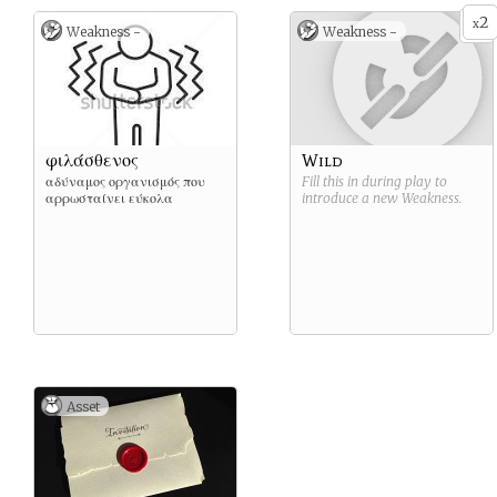
2
x
Weakness -
Weakness -
φιλάσθενος
Wild
αδύναμος οργανισμός που
Fill this in during play to
αρρωσταίνει εύκολα
introduce a new
Weakness
.
Asset