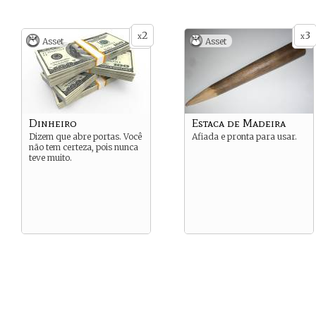
2
3
x
x
Asset
Asset
Dinheiro
Estaca de Madeira
Dizem que abre portas. Você
Afiada e pronta para usar.
não tem certeza, pois nunca
teve muito.