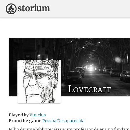
Lovecraft
Played by
Vinicius
From the game
Pessoa Desaparecida
Filho de uma bibliotecária e um professor de ensino fundame