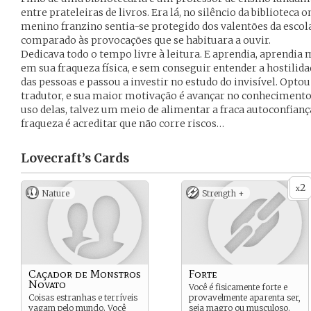
entre prateleiras de livros. Era lá, no silêncio da biblioteca
menino franzino sentia-se protegido dos valentões da escol
comparado às provocações que se habituara a ouvir.
Dedicava todo o tempo livre à leitura. E aprendia, aprendi
em sua fraqueza física, e sem conseguir entender a hostilidad
das pessoas e passou a investir no estudo do invisível. Optou
tradutor, e sua maior motivação é avançar no conhecimento 
uso delas, talvez um meio de alimentar a fraca autoconfiança
fraqueza é acreditar que não corre riscos…
Lovecraft’s
Cards
2
x
Nature
Strength +
Caçador de Monstros
Forte
Novato
Você é fisicamente forte e
Coisas estranhas e terríveis
provavelmente aparenta ser,
vagam pelo mundo. Você
seja magro ou musculoso.