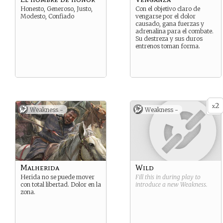
Honesto, Generoso, Justo,
Con el objetivo claro de
Modesto, Confiado
vengarse por el dolor
causado, gana fuerzas y
adrenalina para el combate.
Su destreza y sus duros
entrenos toman forma.
2
x
Weakness -
Weakness -
Malherida
Wild
Herida no se puede mover
Fill this in during play to
con total libertad. Dolor en la
introduce a new
Weakness
.
zona.