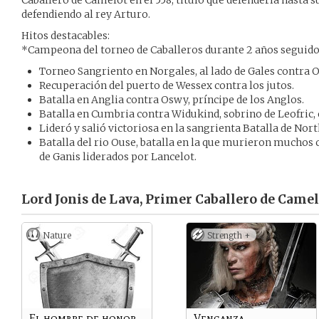
Caballero de Camelot en el 558, titulo que defendería hasta
defendiendo al rey Arturo.
Hitos destacables:
*Campeona del torneo de Caballeros durante 2 años seguido
Torneo Sangriento en Norgales, al lado de Gales contra 
Recuperación del puerto de Wessex contra los jutos.
Batalla en Anglia contra Oswy, príncipe de los Anglos.
Batalla en Cumbria contra Widukind, sobrino de Leofric, 
Lideró y salió victoriosa en la sangrienta Batalla de Nor
Batalla del rio Ouse, batalla en la que murieron muchos c
de Ganis liderados por Lancelot.
Lord Jonis de Lava, Primer Caballero de Camel
Nature
Strength +
El hombre de honor
Venganza