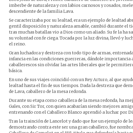
imberbe de naturaleza y con labios carnosos y rosados, melen
descendiente de la familia Lava.
Se caracterizaba por su lealtad, era un ejemplo de lealtad ab
gentil disposición y naturaleza amable, cambió durante el t
tras muchas batallas vio a Dios como un aliado. Su fe la ha s
su voluntad con fe ciega. Tocada por la luz divina, llevó y lu
el reino.
Gran luchadora y destreza con todo tipo de armas, entrenad
infancia en las condiciones guerreras, dándole importancia a l
caballerescos sin olvidar las artes liberales que le permitie
básica.
En uno de sus viajes coincidió con un Rey Arturo, al que ayudó
lealtad hasta el fin de sus tiempos. Dada la destreza que dem
de Lava, caballero de la mesa redonda.
Durante su etapa como caballera de la mesa redonda, ha me
Gales, con Sir Tor, con quien acabarían siendo mejores ami
entrenando con el Caballero Blanco aprendió a luchar por Di
Tras la trainción de Lancelot y dado que fue un ejemplo de le
demostrando contra este ser una gran caballero, fue nombra