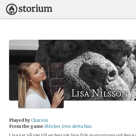
Lisa Nilsson
Played by
Ckarion
From the game
Mörker över detta hus
Lisa var på väg till en fest när hon fick motorstopp vid den