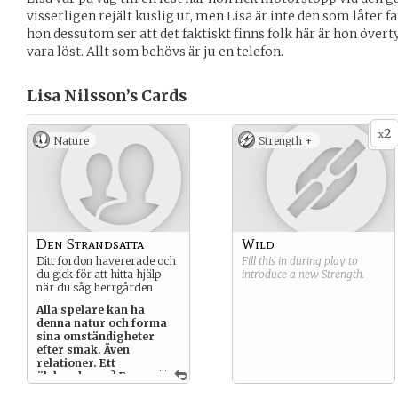
visserligen rejält kuslig ut, men Lisa är inte den som låter f
hon dessutom ser att det faktiskt finns folk här är hon öve
vara löst. Allt som behövs är ju en telefon.
Lisa Nilsson’s
Cards
2
x
Nature
Strength +
Den Strandsatta
Wild
Ditt fordon havererade och
Fill this in during play to
du gick för att hitta hjälp
introduce a new
Strength
.
när du såg herrgården
Alla spelare kan ha
denna natur och forma
sina omständigheter
efter smak. Även
relationer. Ett
...
älskande par? En
familj? Affärsrivaler?