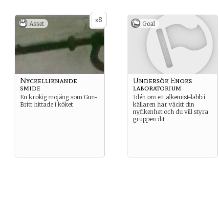
8
x
Asset
Goal
Nyckelliknande
Undersök Enoks
smide
laboratorium
En krokig mojäng som Gun-
Idén om ett alkemist-labb i
Britt hittade i köket
källaren har väckt din
nyfikenhet och du vill styra
gruppen dit