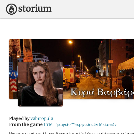
Κυρά Βαρβάρ
Played by
vabiropula
From the game
ΓΥΜ: Γραφείο Υπερφυσικών Μελετών
Ήμουν η κυρά της λίμνης Κωπαϊδας αλλά έμεινα άστεγη γιατί απ