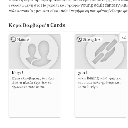
ενυδατωμένη στο Παγκράτι και γράφω young adult fantasy βιβλί
πολυκατοικίας μου και είμαι πολύ περήφανη που φέτος βάλαμε φυ
Κυρά Βαρβάρα’s
Cards
2
x
Nature
Strength +
Κυρά
χεαλ
Είμαι ελφ-βαμπιρ, δεν έχω
κάνω healing πολύ γρήγορα
ιδέα τι ηλικία έχω, δεν τα
και είμαι πολύ γρήγορη και
δηλώνανε τότε αυτά.
με τα heelys