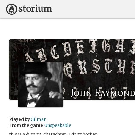
John Raymond
Played by
Gilman
From the game
Unspeakable
this is a dummy charachter…I don’t bother