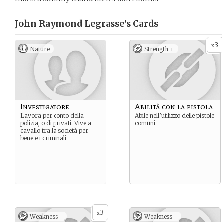
John Raymond Legrasse’s
Cards
3
x
Nature
Strength +
Investigatore
Abilità con la pistola
Lavora per conto della
Abile nell’utilizzo delle pistole
polizia, o di privati. Vive a
comuni
cavallo tra la società per
bene e i criminali
3
x
Weakness -
Weakness -