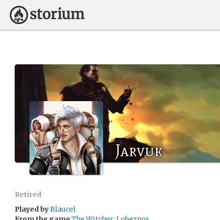
Jarvuk
Retired
Played by
Blaucel
From the game
The Witcher: Lobeznos