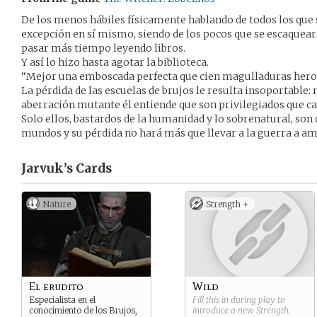
De los menos hábiles físicamente hablando de todos los que
excepción en sí mismo, siendo de los pocos que se escaquea
pasar más tiempo leyendo libros.
Y así lo hizo hasta agotar la biblioteca.
“Mejor una emboscada perfecta que cien magulladuras hero
La pérdida de las escuelas de brujos le resulta insoportable:
aberración mutante él entiende que son privilegiados que 
Solo ellos, bastardos de la humanidad y lo sobrenatural, son
mundos y su pérdida no hará más que llevar a la guerra a 
Jarvuk’s
Cards
Nature
Strength +
El erudito
Wild
Especialista en el
Fill this in during play to
conocimiento de los Brujos,
introduce a new
Strength
.