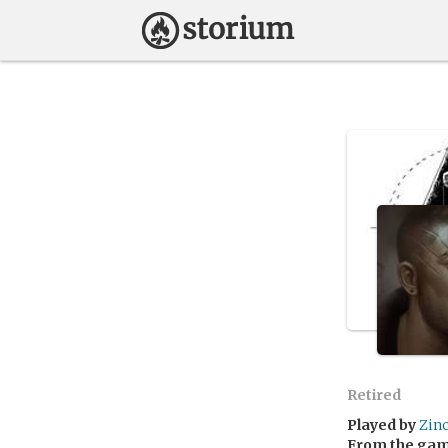
Retired
Played by
Zin
From the ga