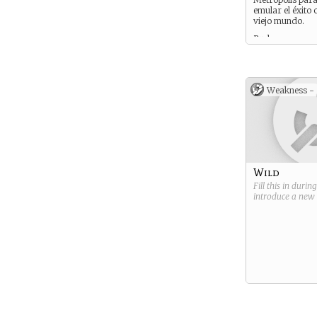
emular el éxito 
viejo mundo.
Rudos, con acen
extraños y proc
un mundo rural 
comparamos co
destacan por se
Weakness -
en todos los asp
artes oscuras (
identificación y
por rozar la pa
cuanto a prepar
refiere: con a
mágicas y con l
necesaria a man
Wild
Fill this in durin
introduce a new