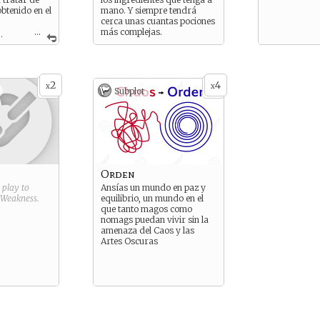
obtenido en el
mano. Y siempre tendrá
cerca unas cuantas pociones
...
más complejas.
tos
edentes de
si lo
n Londres
r expertos
2
4
x
x
Subplot
ectos de las
uso,
 defensa) y
ranoia en
ación se
rmaduras
a poción
o.
Orden
g play to
Ansías un mundo en paz y
Weakness
.
equilibrio, un mundo en el
que tanto magos como
nomags puedan vivir sin la
amenaza del Caos y las
Artes Oscuras