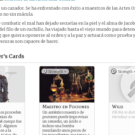
s un cazador. Se ha enfrentado con éxito a maestros de las Artes O
o no sin mácula.
 combatir el mal han dejado secuelas en la piel y el alma de Jacob
l filo de un cuchillo, ha viajado hasta el viejo mundo para deten
ue quiera oponerse al orden y a la paz y actuará como prueba y 
Oscuras son capaces de hacer.
r’s
Cards
Strength +
Strength 
Maestro en Pociones
Wild
dos proceden
Un auténtico maestro de
Fill this in du
onias de
pociones puede improvisar
introduce a 
l cuerpo fue
un remedio, un ácido o
2. Algunos
incluso una bomba
os a la
mezclando unos pocos de
 tratar de
los ingredientes que tenga a