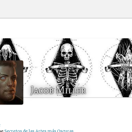
Jacob Miller
c
me
Secretos de las Artes más Oscuras