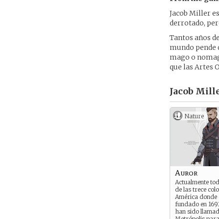
Jacob Miller e
derrotado, per
Tantos años de
mundo pende de
mago o nomag q
que las Artes 
Jacob Mille
Nature
Auror
Actualmente to
de las trece col
América donde e
fundado en 169
han sido llamad
Metrópolis para