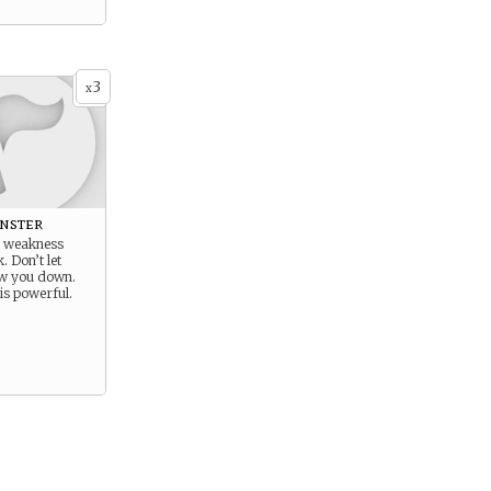
3
x
nster
r weakness
. Don’t let
w you down.
is powerful.