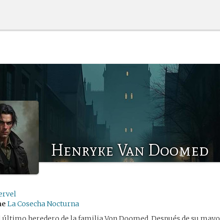
Henryke Van Doomed
ervel
me
La Cosecha Nocturna
l último heredero de la familia Von Doomed. Después de su mayo