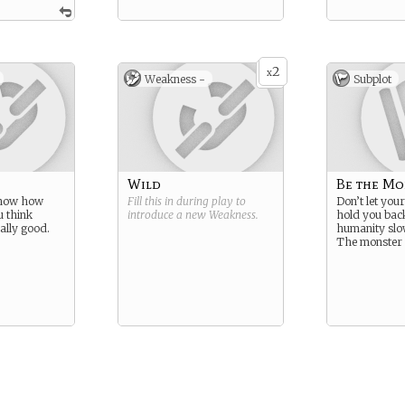
2
x
Weakness -
Subplot
Wild
Be the Mo
know how
Fill this in during play to
Don’t let you
u think
introduce a new
Weakness
.
hold you back
ally good.
humanity slo
The monster 