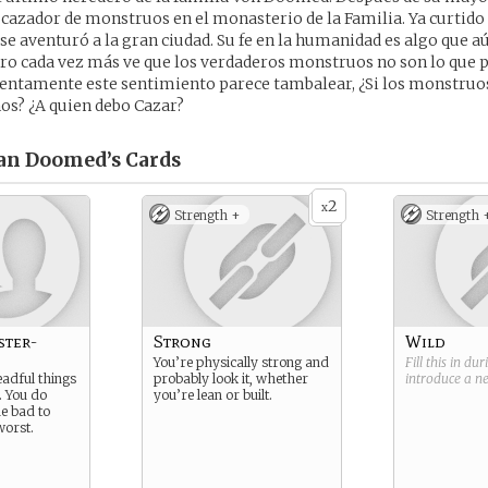
azador de monstruos en el monasterio de la Familia. Ya curtido
e aventuró a la gran ciudad. Su fe en la humanidad es algo que a
ro cada vez más ve que los verdaderos monstruos no son lo que 
lentamente este sentimiento parece tambalear, ¿Si los monstru
os? ¿A quien debo Cazar?
an Doomed’s
Cards
2
x
Strength +
Strength 
ster-
Strong
Wild
You’re physically strong and
Fill this in du
adful things
probably look it, whether
introduce a 
. You do
you’re lean or built.
he bad to
worst.