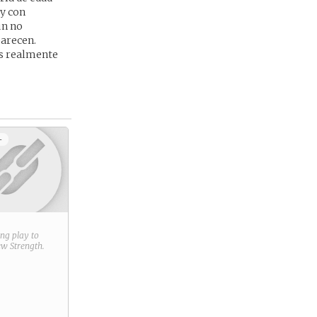
 y con
ún no
parecen.
os realmente
+
ring play to
new
Strength
.