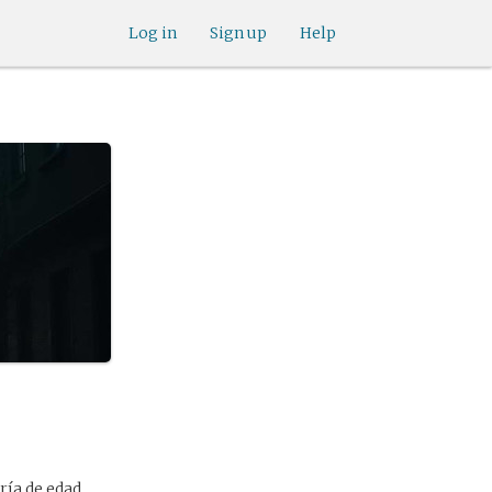
Log in
Sign up
Help
ría de edad