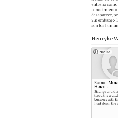
entreno como c
conocimiento s
desaparece, pe
Sin embargo, 
son los human
Henryke V
Nature
Rookie Mon
Hunter
Strange and dre
tread the world
business with t
hunt down the 