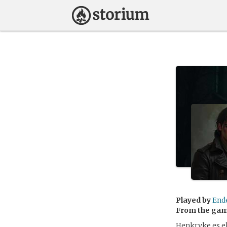
Played by
End
From the ga
Henkryke es e