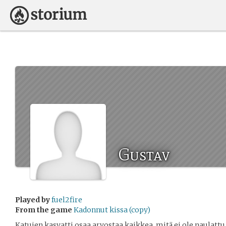
Gustav
Played by
fuel2fire
From the game
Kadonnut kissa (copy)
Katujen kasvatti osaa arvostaa kaikkea, mitä ei ole naulattu