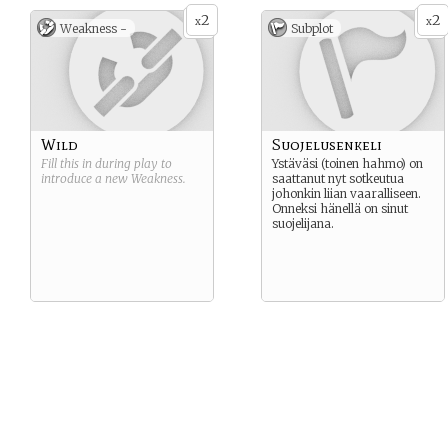
2
2
x
x
Weakness -
Subplot
Wild
Suojelusenkeli
Fill this in during play to
Ystäväsi (toinen hahmo) on
introduce a new
Weakness
.
saattanut nyt sotkeutua
johonkin liian vaaralliseen.
Onneksi hänellä on sinut
suojelijana.