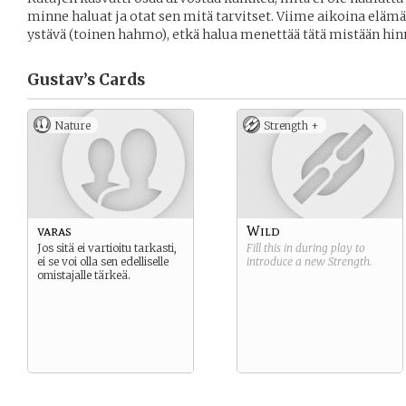
minne haluat ja otat sen mitä tarvitset. Viime aikoina elämä
ystävä (toinen hahmo), etkä halua menettää tätä mistään hin
Gustav’s
Cards
Nature
Strength +
varas
Wild
Jos sitä ei vartioitu tarkasti,
Fill this in during play to
ei se voi olla sen edelliselle
introduce a new
Strength
.
omistajalle tärkeä.