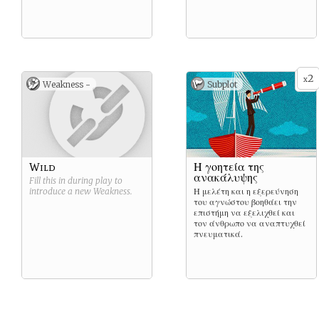
2
x
Weakness -
Subplot
Wild
Η γοητεία της
ανακάλυψης
Fill this in during play to
introduce a new
Weakness
.
Η μελέτη και η εξερεύνηση
του αγνώστου βοηθάει την
επιστήμη να εξελιχθεί και
τον άνθρωπο να αναπτυχθεί
πνευματικά.