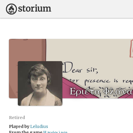
Εριέτα Φλάν
Retired
Played by
Leludius
From the game
Η πρόσκληση