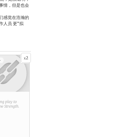
事情，但是也会
们感觉在浩瀚的
人员 更“拟
2
x
+
ring play to
new
Strength
.