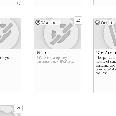
2
x
Weakness -
Subplot
Wild
Not Alon
 cut you
Fill this in during play to
No species is
introduce a new
Weakness
.
future of sent
mingling and
species. Mak
you can.
5
x