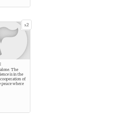
2
x
e
 alone. The
ience is in the
 cooperation of
e peace where