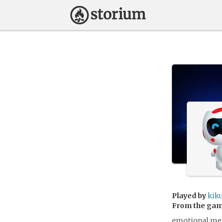
Played by
kik
From the ga
emotional