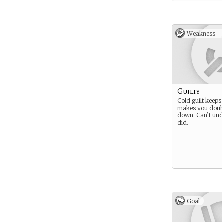
Weakness -
Guilty
Cold guilt keeps
makes you doubt
down. Can’t un
did.
Goal