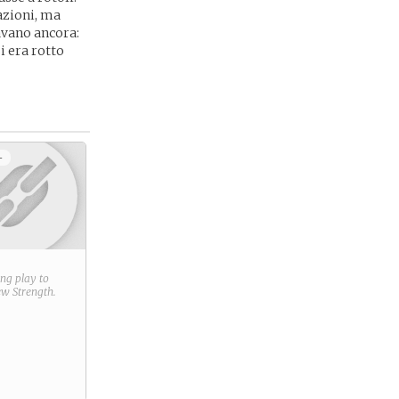
azioni, ma
avano ancora:
i era rotto
+
ring play to
new
Strength
.