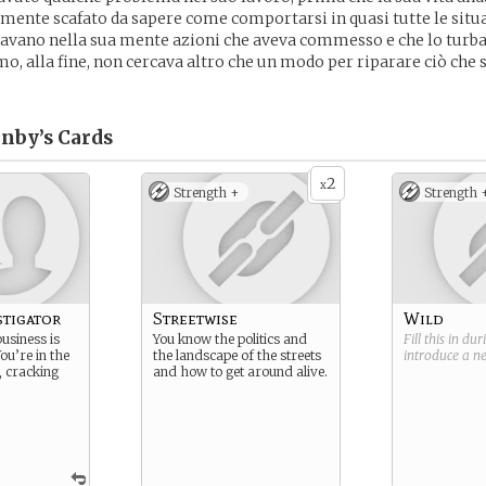
emente scafato da sapere come comportarsi in quasi tutte le situ
ravano nella sua mente azioni che aveva commesso e che lo turb
, alla fine, non cercava altro che un modo per riparare ciò che s
nby’s
Cards
2
x
Strength +
Strength 
stigator
Streetwise
Wild
usiness is
You know the politics and
Fill this in du
ou’re in the
the landscape of the streets
introduce a 
, cracking
and how to get around alive.