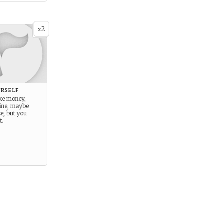
2
x
rself
ake money,
ine, maybe
e, but you
t.