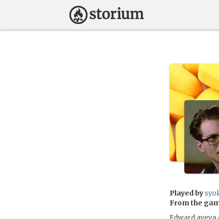
Played by
syo
From the ga
Edward aveva a