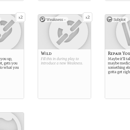
2
2
x
x
Weakness -
Subplot
Wild
Repair You
 you up,
Fill this in during play to
Maybe it’ll t
, gets you
introduce a new
Weakness
.
maybe medic
do what you
something els
gotta get righ