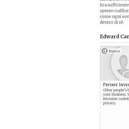
Era sufficient
spesso riaffio
come ogni uomo
dentro di sè.
Edward Car
Nature
Private Inve
Other people’s b
your business. Y
intrusion racket
privacy.