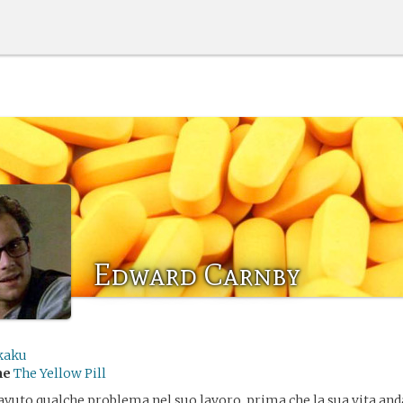
Edward Carnby
kaku
me
The Yellow Pill
vuto qualche problema nel suo lavoro, prima che la sua vita anda