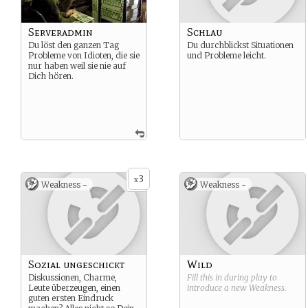
Serveradmin
Schlau
Du löst den ganzen Tag
Du durchblickst Situationen
Probleme von Idioten, die sie
und Probleme leicht.
nur haben weil sie nie auf
Dich hören.
3
x
Weakness -
Weakness -
Sozial ungeschickt
Wild
Diskussionen, Charme,
Fill this in during play to
Leute überzeugen, einen
introduce a new
Weakness
.
guten ersten Eindruck