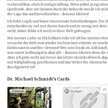
vorhersehbar, ehrlich und geradlinig. Mein selbst programmi
Quellcode, aber ins Guiness Buch der Rekorde wurde ich nich
der Lage das nachzuvollziehen - dumme Idioten!
Ich liebe Logik und hasse emotionale Entscheidungen. Di
entscheiden zu viel mit ihrem Bauch und zu wenig mit de
nicht, daher fühle ich mich in ihrer Welt geborgen.
Mit meiner Liebe zu Ehrlichkeit ecke ich oft bei meinen M
versuche die Welt mal wieder ein bisschen schöner zu mache
Elektroautos und Bio-Gemüse! Wer sein Steak im Aldi kauft, 
was meist hoffnungslos abprallt - dumme Idioten eben, die n
Aber ich gebe nicht auf, bevor das letzte Atomkraftwerk abg
mit Käfighaltung geschlossen und das Verbot für chemische
durchgesetzt ist!
Dr. Michael Schmidt’s
Cards
2
x
Nature
Strength +