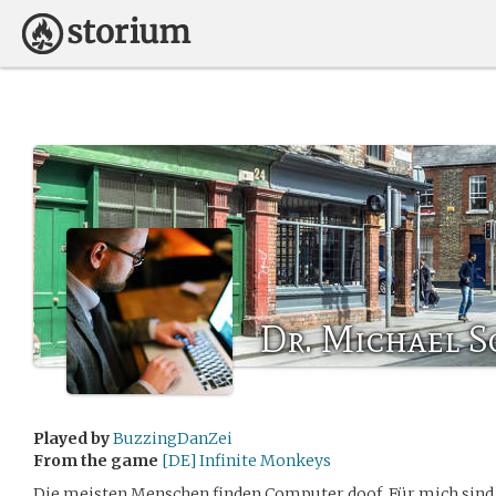
Dr. Michael 
Played by
BuzzingDanZei
From the game
[DE] Infinite Monkeys
Die meisten Menschen finden Computer doof. Für mich sind s