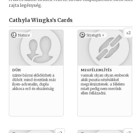
rajta legénység.
Cathyla Wingks’s
Cards
2
x
Nature
Strength +
düh
megfélemlítés
szinte bármi előidézheti a
vannak olyan olyan emberek
dühöt. mind éreztünk már
akik puszta nézésükkel
ilyen-adrenalin, dupla
megrémisztenek. a félelem
akkora erő és elszántság
miatt pedig nem merünk
ellen fellázadni.