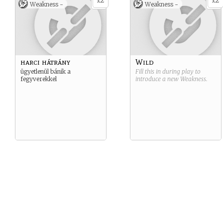
2
2
x
x
Weakness -
Weakness -
harci hátrány
Wild
ügyetlenül bánik a
Fill this in during play to
fegyverekkel
introduce a new
Weakness
.