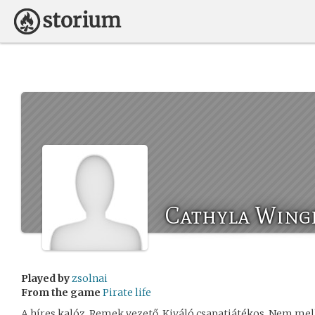
Cathyla Wing
Played by
zsolnai
From the game
Pirate life
A híres kalóz. Remek vezető. Kiváló csapatjátékos. Nem mel