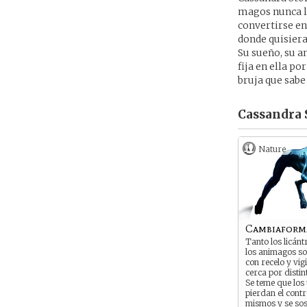
magos nunca la
convertirse en 
donde quisiera
Su sueño, su a
fija en ella p
bruja que sabe 
Cassandra 
Nature
Cambiaform
Tanto los licán
los animagos s
con recelo y vig
cerca por distin
Se teme que los
pierdan el contr
mismos y se sos