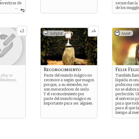
nvertirse de
recuerdan la 
...
de los muggle
 extrema
 nuevo
licántropos
s físicos
2
4
x
x
Subplot
Asset
formas
animagos
dades como
 no debe
special
os los
es.
Reconocimiento
Felix Felic
g play to
Parte del mundo mágico no
También llam
Weakness
.
reconoce a según que magos
líquida es un
porque, a su entender, no
poderosa com
son merecedores de serlo.
no se elabora
Y el reconocimiento por
perfección. 
parte del mundo mágico es
el universo p
importante para ser alguien.
para que tod
para el que l
tiempo al me