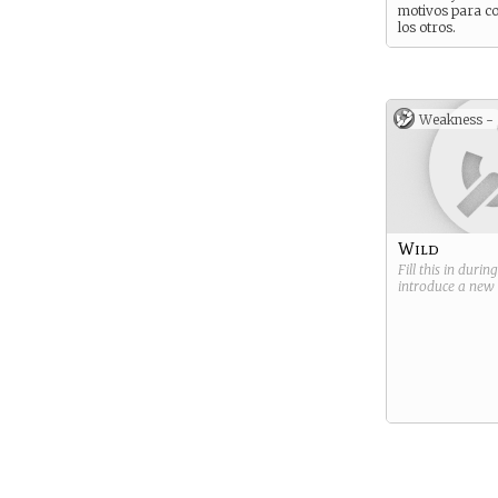
motivos para co
los otros.
Aún así son de
utilidad para el
ministerio, los 
por ser portento
Weakness -
incluso en sus 
humanas y los 
por sus capaci
espías. Aunque
desdeñarse su e
talento para tod
hechizos de
transformacion
Wild
Fill this in durin
introduce a new