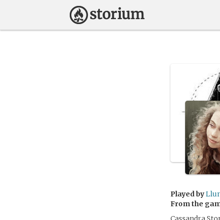
Played by
Llu
From the ga
Cassandra Sto