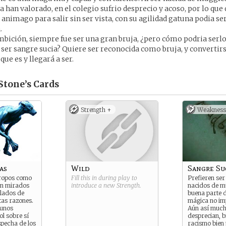
 han valorado, en el colegio sufrio desprecio y acoso, por lo que 
animago para salir sin ser vista, con su agilidad gatuna podia ser 
.
mbición, siempre fue ser una gran bruja, ¿pero cómo podria serlo,
or ser sangre sucia? Quiere ser reconocida como bruja, y convertirs
que es y llegará a ser.
Stone’s
Cards
Strength +
Weakness
as
Wild
Sangre Su
tropos como
Fill this in during play to
Prefieren se
on mirados
introduce a new
Strength
.
nacidos de m
ilados de
buena parte d
tas razones.
mágica no imp
 unos
Aún así much
ol sobre sí
desprecian, b
pecha de los
racismo bien