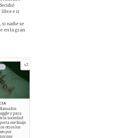
decidió
libre e ir
 si nadie se
e en la gran
2
x
 -
cia
r llamados
uggle y para
e la sociedad
orta ese linaje.
os otros los
ien por
 porque