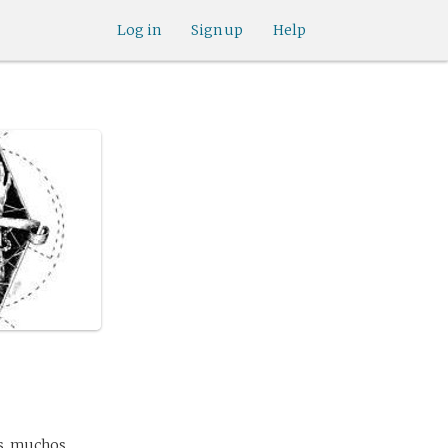
Log in
Sign up
Help
es, muchos