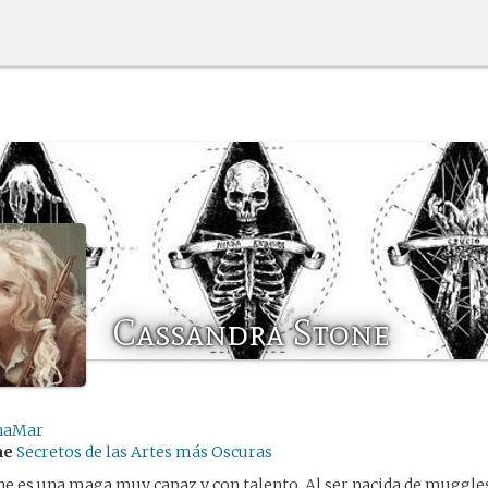
Cassandra Stone
naMar
me
Secretos de las Artes más Oscuras
ne es una maga muy capaz y con talento. Al ser nacida de muggl