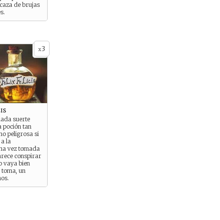
caza de brujas
s.
3
x
is
ada suerte
a poción tan
o peligrosa si
 a la
Una vez tomada
arece conspirar
o vaya bien
a toma, un
nos.