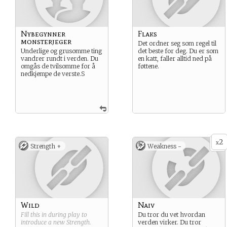
Nybegynner
Flaks
monsterjeger
Det ordner seg som regel til
Underlige og grusomme ting
det beste for deg. Du er som
vandrer rundt i verden. Du
en katt, faller alltid ned på
omgås de tvilsomme for å
føttene.
nedkjempe de verste.S
2
x
Strength +
Weakness -
Wild
Naiv
Fill this in during play to
Du tror du vet hvordan
introduce a new
Strength
.
verden virker. Du tror