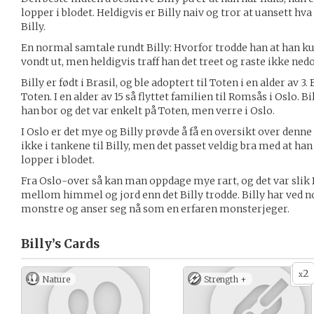
lopper i blodet. Heldigvis er Billy naiv og tror at uansett hv
Billy.
En normal samtale rundt Billy: Hvorfor trodde han at han k
vondt ut, men heldigvis traff han det treet og raste ikke ne
Billy er født i Brasil, og ble adoptert til Toten i en alder av 
Toten. I en alder av 15 så flyttet familien til Romsås i Oslo.
han bor og det var enkelt på Toten, men verre i Oslo.
I Oslo er det mye og Billy prøvde å få en oversikt over denne
ikke i tankene til Billy, men det passet veldig bra med at han t
lopper i blodet.
Fra Oslo-over så kan man oppdage mye rart, og det var slik 
mellom himmel og jord enn det Billy trodde. Billy har ved n
monstre og anser seg nå som en erfaren monsterjeger.
Billy’s
Cards
2
x
Nature
Strength +