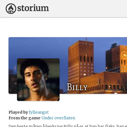
Billy
Played by
fylleangst
From the game
Under overflaten
Den beste måten å beskrive Billy på er at han har flaks, han er